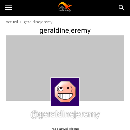
Australia-
Accueil
geraldinejeremy
geraldinejeremy
australie.com
@geraldinejeremy
Pas d’activité récente