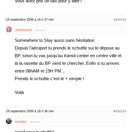
Vous avez pris un taxi pour y aller?
19 septembre 2006 à 16 h 27 min
#292318
Juliebreizh
Membre
Somewhere to Stay aussi sans hésitation
Depuis l’aéroport tu prends le schuttle sui te dépose au
BP, sinon tu vas jusqu’au transit center en centre ville et
là la navette du BP vient te chercher. Enfin si tu arrives
entre 08hAM et 19H PM…
Prends le schuttle c’est le + simple !
Voilà
19 septembre 2006 à 16 h 36 min
#292319
sandee
Membre
pareil pour le shuttle!