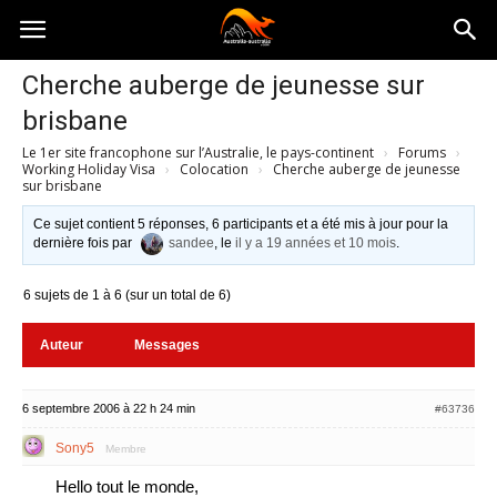
Australia-
Cherche auberge de jeunesse sur
brisbane
australie.com
Le 1er site francophone sur l’Australie, le pays-continent
›
Forums
›
Working Holiday Visa
›
Colocation
›
Cherche auberge de jeunesse
sur brisbane
Ce sujet contient 5 réponses, 6 participants et a été mis à jour pour la
dernière fois par
sandee
, le
il y a 19 années et 10 mois
.
6 sujets de 1 à 6 (sur un total de 6)
Auteur
Messages
6 septembre 2006 à 22 h 24 min
#63736
Sony5
Membre
Hello tout le monde,