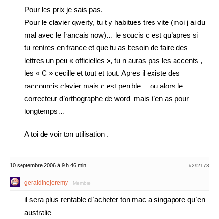
Pour les prix je sais pas.
Pour le clavier qwerty, tu t y habitues tres vite (moi j ai du
mal avec le francais now)… le soucis c est qu’apres si
tu rentres en france et que tu as besoin de faire des
lettres un peu « officielles », tu n auras pas les accents ,
les « C » cedille et tout et tout. Apres il existe des
raccourcis clavier mais c est penible… ou alors le
correcteur d’orthographe de word, mais t’en as pour
longtemps…
A toi de voir ton utilisation .
10 septembre 2006 à 9 h 46 min
#292173
geraldinejeremy
Membre
il sera plus rentable d`acheter ton mac a singapore qu`en
australie