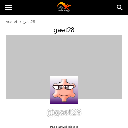
Australia-
Accueil
gaet28
gaet28
australie.com
@gaet28
Pas d’activité récente