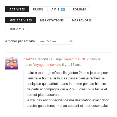
ACTIVITÉS
PROFIL
AMIS
FORUMS
0
MES ACTIVITÉS
MES CITATIONS
MES FAVORIS
MES AMIS
Afficher par activité:
gaet28
a répondu au sujet
Départ mai 2012
dans le
forum
Voyager ensemble
il y a 14 ans
salut a tous!!! je m’appelle gaetan 24 ans je pars pour
l’australie fin mai si tout se passe bien.je recherche
quelqu’un qui partirais dans la meme periode histoire
de partir accompagné car a 2 ou 3 c’est plus facile et
surtout plus rassurant.
je n’ai pas encor decider de ma destination exact donc
a votre guise.tenez moi au courant si interresser.salut