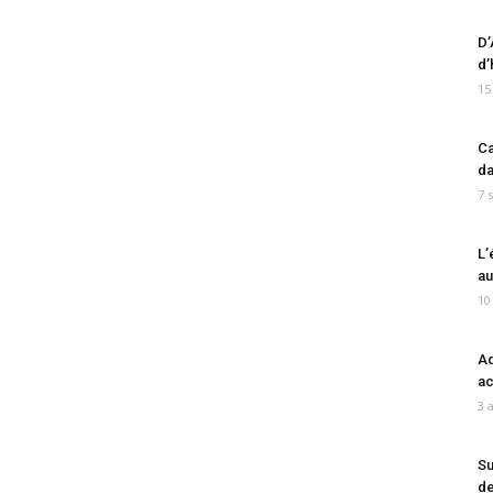
D’
d’
15
Ca
da
7 
L’
au
10
Ad
ac
3 
Su
de