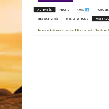
ACTIVITÉS
PROFIL
AMIS
FORUMS
0
MES ACTIVITÉS
MES CITATIONS
MES FAV
Aucune activité n'a été trouvée. Utilisez un autre filtre de re