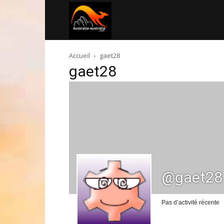
Australia-
Accueil
gaet28
australie.com
gaet28
@gaet28
Pas d’activité récente