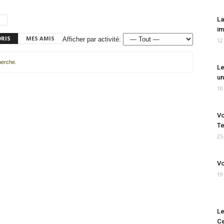
La
im
ORIS
MES AMIS
Afficher par activité:
12
cherche.
Le
un
10
Vo
Te
25
Vo
19
Le
Ce