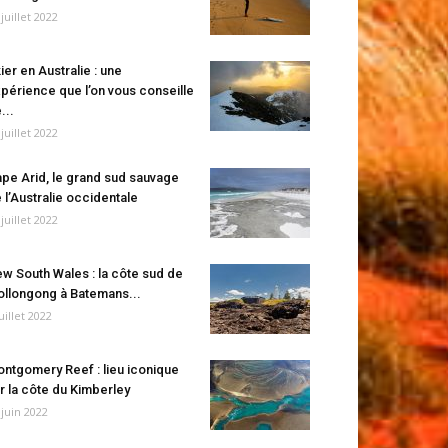
 juillet 2022
ier en Australie : une
périence que l’on vous conseille
...
 juillet 2022
pe Arid, le grand sud sauvage
 l’Australie occidentale
 juillet 2022
w South Wales : la côte sud de
llongong à Batemans...
juillet 2022
ntgomery Reef : lieu iconique
r la côte du Kimberley
 juin 2022