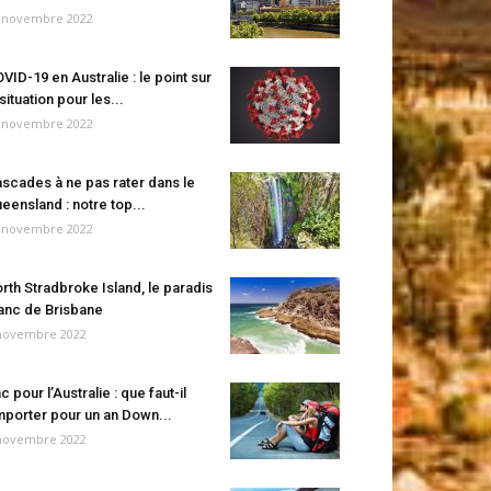
 novembre 2022
VID-19 en Australie : le point sur
 situation pour les...
 novembre 2022
scades à ne pas rater dans le
eensland : notre top...
 novembre 2022
rth Stradbroke Island, le paradis
anc de Brisbane
novembre 2022
c pour l’Australie : que faut-il
porter pour un an Down...
novembre 2022