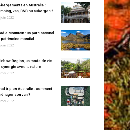
bergements en Australie :
mping, van, B&B ou auberges ?
 juin 2022
adle Mountain : un parc national
 patrimoine mondial
 juin 2022
inbow Region, un mode de vie
 synergie avec la nature
 mai 2022
ad trip en Australie : comment
énager son van ?
 mai 2022