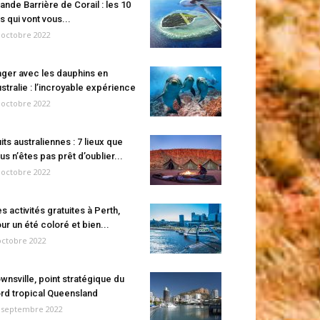
ande Barrière de Corail : les 10
es qui vont vous...
 octobre 2022
ger avec les dauphins en
stralie : l’incroyable expérience
 octobre 2022
its australiennes : 7 lieux que
us n’êtes pas prêt d’oublier...
 octobre 2022
s activités gratuites à Perth,
ur un été coloré et bien...
octobre 2022
wnsville, point stratégique du
rd tropical Queensland
 septembre 2022