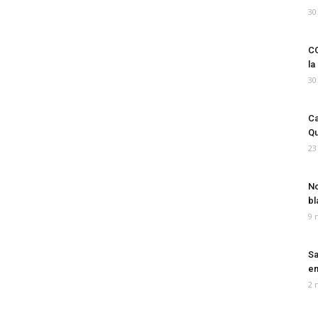
30
CO
la
30
Ca
Qu
23
No
bl
9 
Sa
em
2 