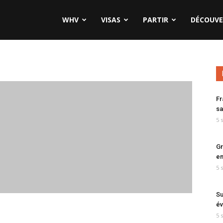
WHV
VISAS
PARTIR
DÉCOUVE
Fr
sa
5 
Gr
en
5 
Su
év
5 