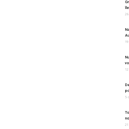
Gr
îl
26
Na
Au
19
Nu
vo
12
De
po
5 
To
no
21