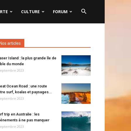
RTE
CULTURE
FORUM
Nos articles
aser Island : la plus grande île de
ble du monde
septembre 2023
eat Ocean Road : une route
tre surf, koalas et paysages...
septembre 2023
rf trip en Australie : les
énements à ne pas manquer
septembre 2023