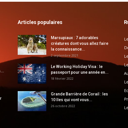
Articles populaires
R
Marsupiaux : 7 adorables
Le
créatures dont vous allez faire
Dé
la connaissance...
2 septembre 2021
Le
Le
Le Working Holiday Visa : le
...
passeport pour une année en...
Au
18 février 2022
Le
E
Grande Barrière de Corail : les
r
Pr
10 îles qui vont vous...
26 octobre 2022
Le