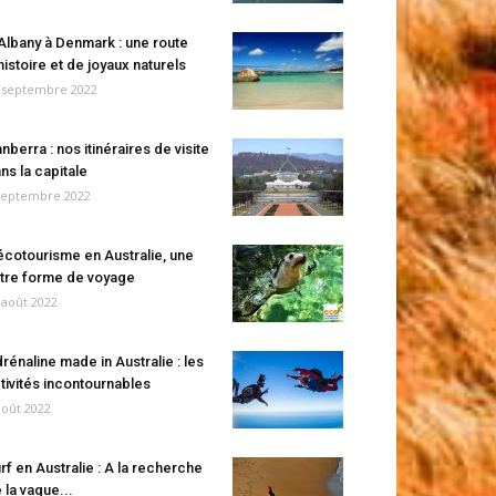
Albany à Denmark : une route
histoire et de joyaux naturels
 septembre 2022
nberra : nos itinéraires de visite
ns la capitale
septembre 2022
écotourisme en Australie, une
tre forme de voyage
 août 2022
rénaline made in Australie : les
tivités incontournables
août 2022
rf en Australie : A la recherche
 la vague...