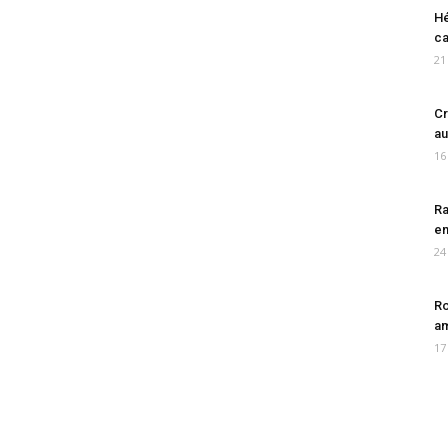
Hé
ca
21
Cr
au
16
Ra
en
24
Ro
am
17