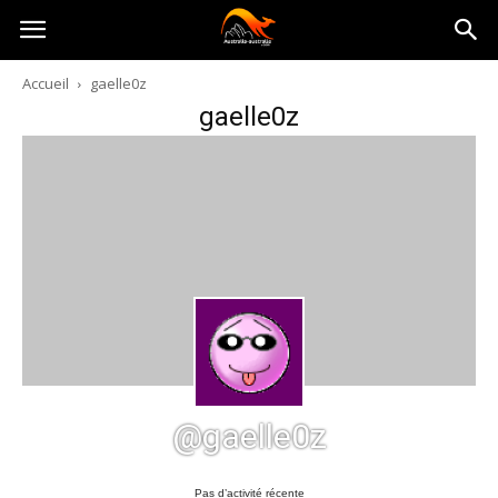
Australia-
Accueil
gaelle0z
gaelle0z
australie.com
@gaelle0z
Pas d’activité récente