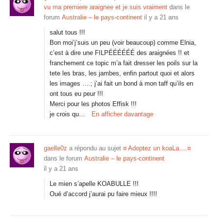
vu ma premiere araignee et je suis vraiment
dans le
forum
Australie – le pays-continent
il y a 21 ans
salut tous !!!
Bon moi’j’suis un peu (voir beaucoup) comme Elnia,
c’est à dire une FILPÉÉÉÉÉÉ des araignées !! et
franchement ce topic m’a fait dresser les poils sur la
tete les bras, les jambes, enfin partout quoi et alors
les images ….; j’ai fait un bond à mon taff qu’ils en
ont tous eu peur !!!
Merci pour les photos Effisk !!!
je crois qu…
En afficher davantage
gaelle0z
a répondu au sujet
¤ Adoptez un koaLa….¤
dans le forum
Australie – le pays-continent
il y a 21 ans
Le mien s’apelle KOABULLE !!!
Oué d’accord j’aurai pu faire mieux !!!!