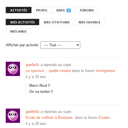
ACTIVITÉS
PROFIL
AMIS
FORUMS
0
MES ACTIVITÉS
MES CITATIONS
MES FAVORIS
MES AMIS
Afficher par activité:
gaelle0z
a répondu au sujet
Le sponsor… quelle misère
dans le forum
Immigration
il y a 18 ans
Merci Rivd !!
On va tenter !!
gaelle0z
a répondu au sujet
Ecole de coiffure à Brisbane.
dans le forum
Etudes
il y a 18 ans