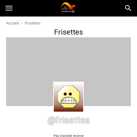
Australia-
Accueil
Frisettes
Frisettes
australie.com
@frisettes
Pas d’activité récente