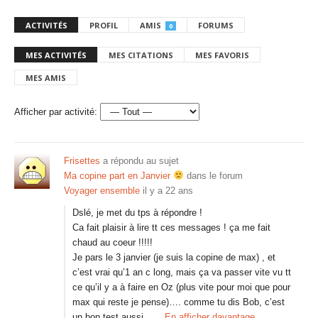
ACTIVITÉS
PROFIL
AMIS
FORUMS
0
MES ACTIVITÉS
MES CITATIONS
MES FAVORIS
MES AMIS
Afficher par activité:
Frisettes
a répondu au sujet
Ma copine part en Janvier
dans le forum
Voyager ensemble
il y a 22 ans
Dslé, je met du tps à répondre !
Ca fait plaisir à lire tt ces messages ! ça me fait
chaud au coeur !!!!!
Je pars le 3 janvier (je suis la copine de max) , et
c’est vrai qu’1 an c long, mais ça va passer vite vu tt
ce qu’il y a à faire en Oz (plus vite pour moi que pour
max qui reste je pense)…. comme tu dis Bob, c’est
un bon test aussi,…
En afficher davantage