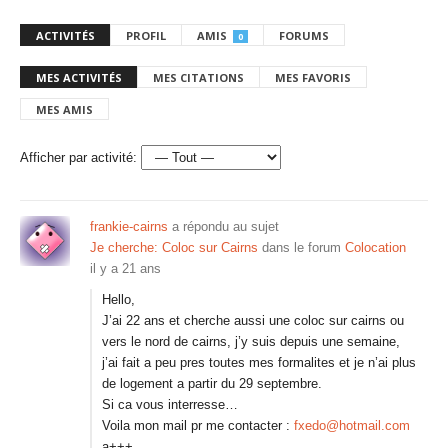
ACTIVITÉS
PROFIL
AMIS
FORUMS
0
MES ACTIVITÉS
MES CITATIONS
MES FAVORIS
MES AMIS
Afficher par activité:
frankie-cairns
a répondu au sujet
Je cherche: Coloc sur Cairns
dans le forum
Colocation
il y a 21 ans
Hello,
J’ai 22 ans et cherche aussi une coloc sur cairns ou
vers le nord de cairns, j’y suis depuis une semaine,
j’ai fait a peu pres toutes mes formalites et je n’ai plus
de logement a partir du 29 septembre.
Si ca vous interresse…
Voila mon mail pr me contacter :
fxedo@hotmail.com
a+++