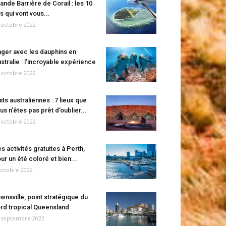
ande Barrière de Corail : les 10
es qui vont vous...
 octobre 2022
ger avec les dauphins en
stralie : l’incroyable expérience
 octobre 2022
its australiennes : 7 lieux que
us n’êtes pas prêt d’oublier...
 octobre 2022
s activités gratuites à Perth,
ur un été coloré et bien...
octobre 2022
wnsville, point stratégique du
rd tropical Queensland
 septembre 2022