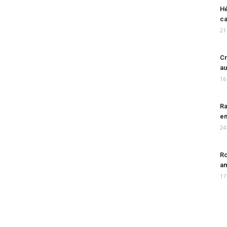
Hé
ca
21
Cr
au
16
Ra
en
24
Ro
am
17