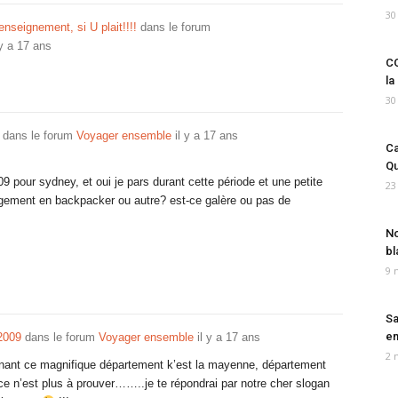
30
renseignement, si U plait!!!!
dans le forum
 y a 17 ans
CO
la
30
dans le forum
Voyager ensemble
il y a 17 ans
Ca
Qu
009 pour sydney, et oui je pars durant cette période et une petite
23
gement en backpacker ou autre? est-ce galère ou pas de
No
bl
9 
Sa
em
 2009
dans le forum
Voyager ensemble
il y a 17 ans
2 
rnant ce magnifique département k’est la mayenne, département
ce n’est plus à prouver……..je te répondrai par notre cher slogan