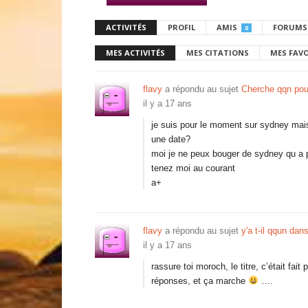
ACTIVITÉS
PROFIL
AMIS
FORUMS
0
MES ACTIVITÉS
MES CITATIONS
MES FAV
flavy
a répondu au sujet
Cherche qqn pou
il y a 17 ans
je suis pour le moment sur sydney mais
une date?
moi je ne peux bouger de sydney qu a p
tenez moi au courant
a+
flavy
a répondu au sujet
y'a t-il qqun da
il y a 17 ans
rassure toi moroch, le titre, c’était fa
réponses, et ça marche
….