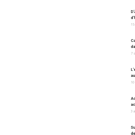
D’
d’
15
Ca
da
7 
L’
au
10
Ad
ac
3 
Su
de