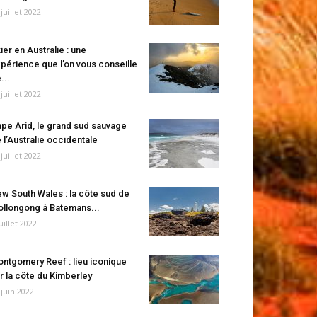
 juillet 2022
ier en Australie : une
périence que l’on vous conseille
...
 juillet 2022
pe Arid, le grand sud sauvage
 l’Australie occidentale
 juillet 2022
w South Wales : la côte sud de
llongong à Batemans...
juillet 2022
ntgomery Reef : lieu iconique
r la côte du Kimberley
 juin 2022