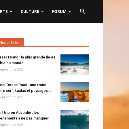
RTE
CULTURE
FORUM
Nos articles
aser Island : la plus grande île de
ble du monde
septembre 2023
eat Ocean Road : une route
tre surf, koalas et paysages...
septembre 2023
rf trip en Australie : les
énements à ne pas manquer
septembre 2023