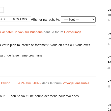
La
im
ORIS
MES AMIS
Afficher par activité:
12
r acheter un van sur Brisbane
dans le forum
Covoiturage
Le
un
10
 votre plan m interesse fortement. vous en etes ou, vous avez
artir de la semaine prochaine
Vo
Te
25
Vo
ns l'avion…….le 24 avril 2009?
dans le forum
Voyager ensemble
19
it pour….. rien ne vaut une bonne accroche pour avoir des
Le
Ce