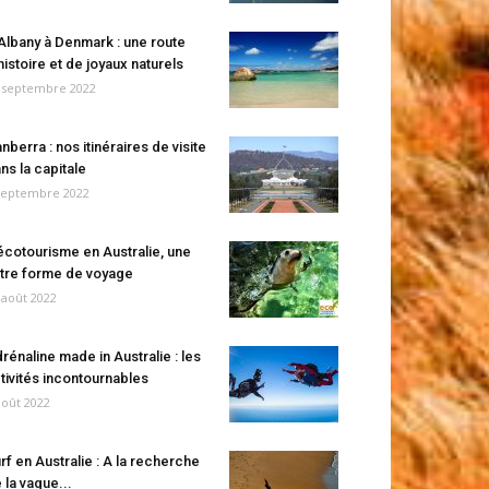
Albany à Denmark : une route
histoire et de joyaux naturels
 septembre 2022
nberra : nos itinéraires de visite
ns la capitale
septembre 2022
écotourisme en Australie, une
tre forme de voyage
 août 2022
rénaline made in Australie : les
tivités incontournables
août 2022
rf en Australie : A la recherche
 la vague...