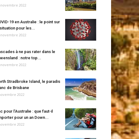
 novembre 2022
VID-19 en Australie : le point sur
 situation pour les...
 novembre 2022
scades à ne pas rater dans le
eensland : notre top...
 novembre 2022
rth Stradbroke Island, le paradis
anc de Brisbane
novembre 2022
c pour l’Australie : que faut-il
porter pour un an Down...
novembre 2022