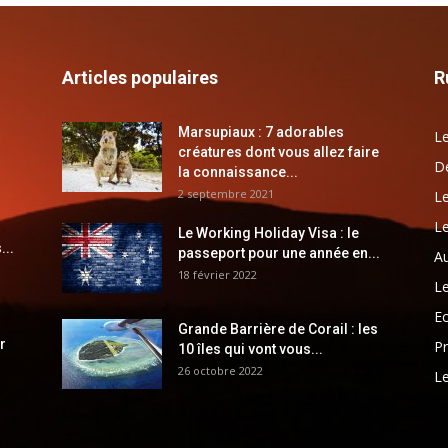
Articles populaires
R
Marsupiaux : 7 adorables
Le
créatures dont vous allez faire
Dé
la connaissance...
2 septembre 2021
Le
Le
Le Working Holiday Visa : le
...
passeport pour une année en...
Au
18 février 2022
Le
E
Grande Barrière de Corail : les
r
Pr
10 îles qui vont vous...
26 octobre 2022
Le