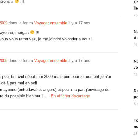
rizons »
!!!
Gr
îl
26
 2009
dans le forum
Voyager ensemble
il y a 17 ans
Na
a mayenne, morgan
!!!
Au
 vous vous retrouvez, je me joindré volontier a vous!
19
 2009
dans le forum
Voyager ensemble
il y a 17 ans
Nu
vo
12
ir pour fin avril début mai 2009 mais bon pour le moment je n’ai
déjà pas mal en soi!
la mayenne (entre laval et angers) et pour ma part j’envisage de
De
sure du possible bien sur!!…
En afficher davantage
po
5 
To
no
21