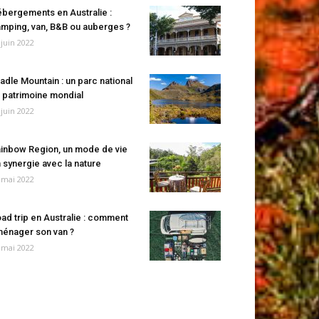
bergements en Australie :
mping, van, B&B ou auberges ?
 juin 2022
adle Mountain : un parc national
 patrimoine mondial
 juin 2022
inbow Region, un mode de vie
 synergie avec la nature
 mai 2022
ad trip en Australie : comment
énager son van ?
 mai 2022