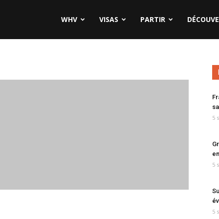
WHV
VISAS
PARTIR
DÉCOUVE
Fr
sa
5 
Gr
en
5 
Su
év
5 