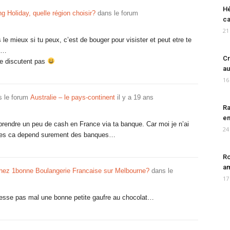
Hé
g Holiday, quelle région choisir?
dans le forum
ca
21
 le mieux si tu peux, c’est de bouger pour visister et peut etre te
…
Cr
se discutent pas
au
16
 le forum
Australie – le pays-continent
il y a 19 ans
Ra
en
e prendre un peu de cash en France via ta banque. Car moi je n’ai
24
pres ca depend surement des banques…
Ro
am
hez 1bonne Boulangerie Francaise sur Melbourne?
dans le
17
resse pas mal une bonne petite gaufre au chocolat…