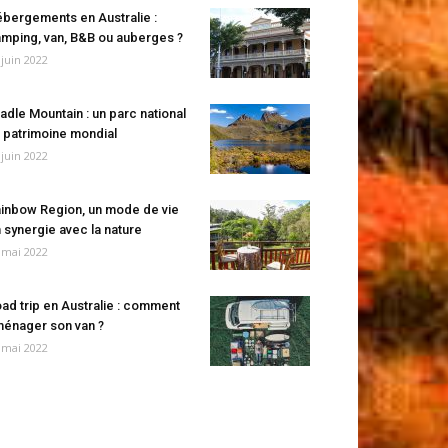
bergements en Australie :
mping, van, B&B ou auberges ?
 juin 2022
adle Mountain : un parc national
 patrimoine mondial
 juin 2022
inbow Region, un mode de vie
 synergie avec la nature
 mai 2022
ad trip en Australie : comment
énager son van ?
 mai 2022