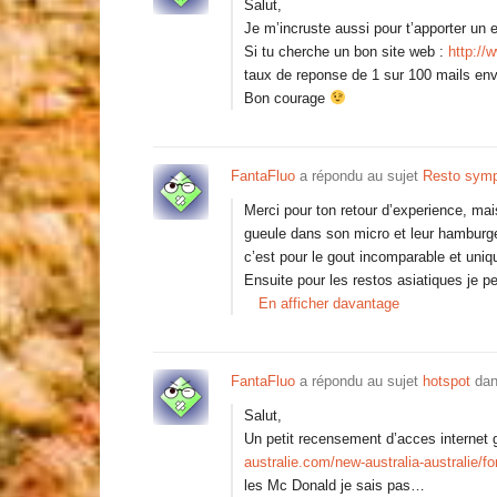
Salut,
Je m’incruste aussi pour t’apporter u
Si tu cherche un bon site web :
http://
taux de reponse de 1 sur 100 mails e
Bon courage
FantaFluo
a répondu au sujet
Resto sy
Merci pour ton retour d’experience, mai
gueule dans son micro et leur hamburge
c’est pour le gout incomparable et uniq
Ensuite pour les restos asiatiques je 
En afficher davantage
FantaFluo
a répondu au sujet
hotspot
dan
Salut,
Un petit recensement d’acces internet 
australie.com/new-australia-australie/f
les Mc Donald je sais pas…