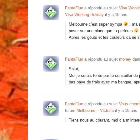
FantaFluo
a répondu au sujet
Visa Workin
Visa Working Holiday
il y a 19 ans
Melbourne c’est super sympa
, mais
poser sur une place que tu preferes
Apres les gouts et les couleurs ca ne 
FantaFluo
a répondu au sujet
money
dans
Salut,
Moi je serais tente par te conseiller d
pas paye de frais avec ma banque, a
FantaFluo
a répondu au sujet
Vous cherc
forum
Melbourne – Victoria
il y a 19 ans
Tiens nous au courant, moi c’a m’inter