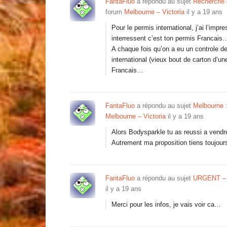
FantaFluo
a répondu au sujet
Recherche 
forum
Melbourne – Victoria
il y a 19 ans
Pour le permis international, j’ai l’imp
interressent c’est ton permis Francais
A chaque fois qu’on a eu un controle de
international (vieux bout de carton d’un
Francais…
FantaFluo
a répondu au sujet
Melbourne :
Melbourne – Victoria
il y a 19 ans
Alors Bodysparkle tu as reussi a vendre
Autrement ma proposition tiens toujours
FantaFluo
a répondu au sujet
URGENT – 
il y a 19 ans
Merci pour les infos, je vais voir ca…