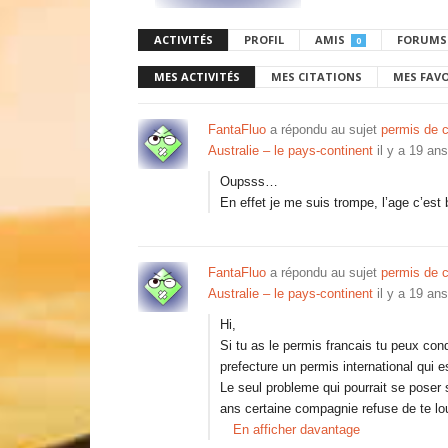
ACTIVITÉS
PROFIL
AMIS
FORUMS
0
MES ACTIVITÉS
MES CITATIONS
MES FAV
FantaFluo
a répondu au sujet
permis de 
Australie – le pays-continent
il y a 19 ans
Oupsss…
En effet je me suis trompe, l’age c’est
FantaFluo
a répondu au sujet
permis de 
Australie – le pays-continent
il y a 19 ans
Hi,
Si tu as le permis francais tu peux con
prefecture un permis international qui e
Le seul probleme qui pourrait se poser s
ans certaine compagnie refuse de te loue
En afficher davantage