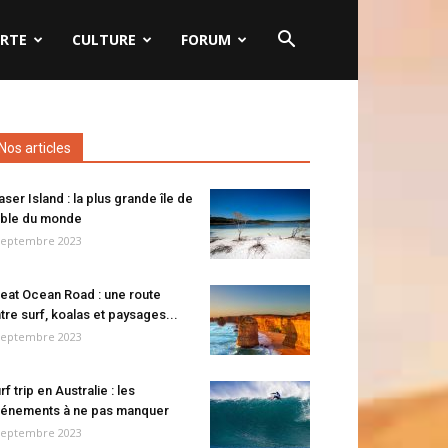
RTE
CULTURE
FORUM
Nos articles
aser Island : la plus grande île de
ble du monde
septembre 2023
eat Ocean Road : une route
tre surf, koalas et paysages...
septembre 2023
rf trip en Australie : les
énements à ne pas manquer
septembre 2023