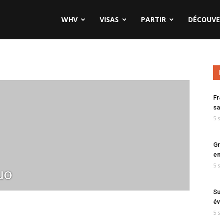
WHV
VISAS
PARTIR
DÉCOUVE
Fr
sa
5 
Gr
en
5 
uo
Su
év
5 