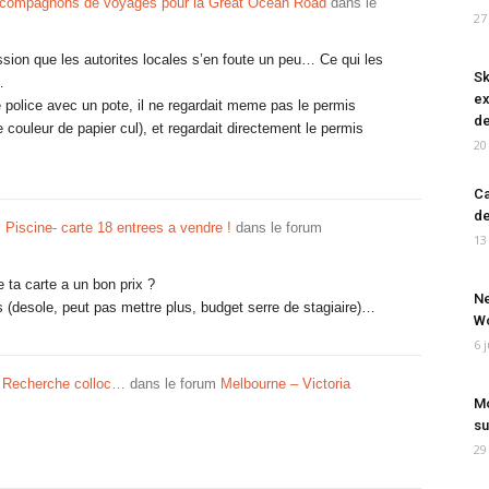
compagnons de voyages pour la Great Ocean Road
dans le
27
ression que les autorites locales s’en foute un peu… Ce qui les
Sk
…
ex
 police avec un pote, il ne regardait meme pas le permis
de
e couleur de papier cul), et regardait directement le permis
20
Ca
de
 Piscine- carte 18 entrees a vendre !
dans le forum
13
 ta carte a un bon prix ?
Ne
 (desole, peut pas mettre plus, budget serre de stagiaire)…
Wo
6 
Recherche colloc…
dans le forum
Melbourne – Victoria
Mo
su
29