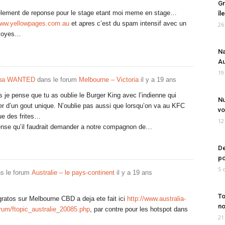
Gr
n element de reponse pour le stage etant moi meme en stage…
îl
www.yellowpages.com.au
et apres c’est du spam intensif avec un
26
nvoyes…
Na
Au
19
mpa WANTED
dans le forum
Melbourne – Victoria
il y a 19 ans
s je pense que tu as oublie le Burger King avec l’indienne qui
Nu
r d’un gout unique. N’oublie pas aussi que lorsqu’on va au KFC
vo
ue des frites…
12
pense qu’il faudrait demander a notre compagnon de…
De
po
5 
s le forum
Australie – le pays-continent
il y a 19 ans
To
gratos sur Melbourne CBD a deja ete fait ici
http://www.australia-
no
orum/ftopic_australie_20085.php
, par contre pour les hotspot dans
21