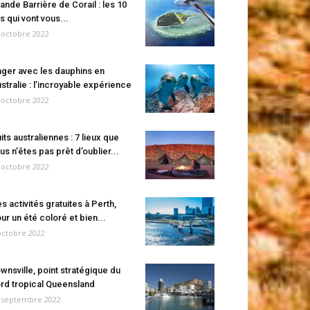
ande Barrière de Corail : les 10
es qui vont vous...
 octobre 2022
ger avec les dauphins en
stralie : l’incroyable expérience
 octobre 2022
its australiennes : 7 lieux que
us n’êtes pas prêt d’oublier...
 octobre 2022
s activités gratuites à Perth,
ur un été coloré et bien...
octobre 2022
wnsville, point stratégique du
rd tropical Queensland
 septembre 2022