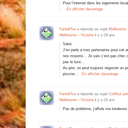
Pour l’internet dans les logements loca
En afficher davantage
FantaFluo
a répondu au sujet
Melbourne :
Melbourne – Victoria
il y a 19 ans
Salut,
J’en parle a mes partenaires pour cet ac
nos moyens… Je sais c’est pas cher, on 
pas le luxe…
Au pire, on peut toujours negocier un pri
piscine…
En afficher davantage
FantaFluo
a répondu au sujet
Coiffeur par
Melbourne – Victoria
il y a 19 ans
Pas de probleme, j’affute ma tondeus