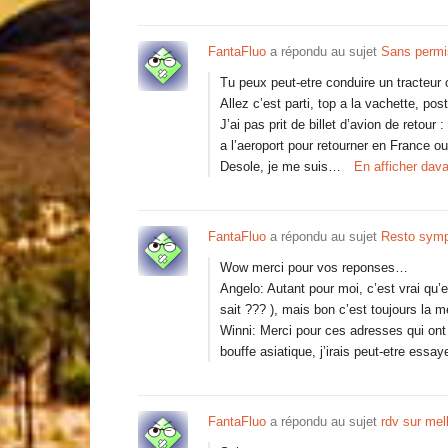
FantaFluo
a répondu au sujet
Sans permi
Tu peux peut-etre conduire un tracteur
Allez c’est parti, top a la vachette, po
J’ai pas prit de billet d’avion de reto
a l’aeroport pour retourner en France o
Desole, je me suis…
En afficher dav
FantaFluo
a répondu au sujet
Resto sy
Wow merci pour vos reponses…
Angelo: Autant pour moi, c’est vrai qu’
sait ??? ), mais bon c’est toujours l
Winni: Merci pour ces adresses qui ont
bouffe asiatique, j’irais peut-etre essa
FantaFluo
a répondu au sujet
rdv sur me