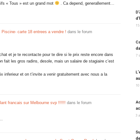
tifs « Tous » est un grand mot
. Ca depend, generallement…
D’
d’
15
 Piscine- carte 18 entrees a vendre !
dans le forum
Ca
da
hat et je te recontacte pour te dire si le prix reste encore dans
7 
fait les gros radins, desole, mais un salaire de stagiaire c’est
L’
x inferieur et on t’invite a venir gratuitement avec nous a la
au
10
Ad
lant francais sur Melbourne svp !!!!!!
dans le forum
ac
3 
e…
Su
de