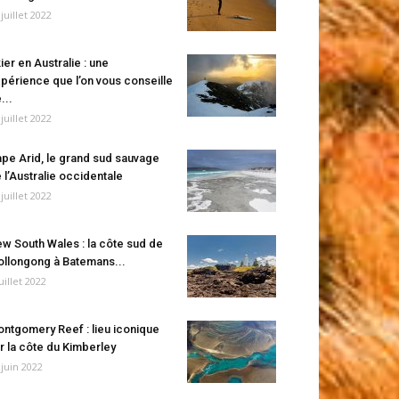
 juillet 2022
ier en Australie : une
périence que l’on vous conseille
...
 juillet 2022
pe Arid, le grand sud sauvage
 l’Australie occidentale
 juillet 2022
w South Wales : la côte sud de
llongong à Batemans...
juillet 2022
ntgomery Reef : lieu iconique
r la côte du Kimberley
 juin 2022