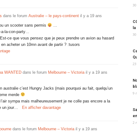
30
s
dans le forum
Australie – le pays-continent
il y a 19 ans
CO
 ou un scooter sans permis
…
la
st-a-la-con-party…
30
ur : Est-ce que vous pensez que je peux prendre un avion au hasard
u en acheter un 10mn avant de partir ? :tusors
antage
Ca
Qu
23
mpa WANTED
dans le forum
Melbourne – Victoria
il y a 19 ans
No
bl
en australie c’est Hungry Jacks (mais pourquoi au fait, quelqu’un
9 
a meme merde
 l’air sympa mais malheureusement je ne colle pas encore a la
ye un jour…
En afficher davantage
Sa
em
2 
lbourne
dans le forum
Melbourne – Victoria
il y a 19 ans