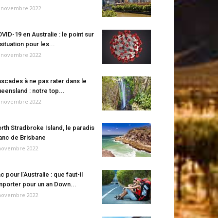
 novembre 2022
VID-19 en Australie : le point sur
 situation pour les...
 novembre 2022
scades à ne pas rater dans le
eensland : notre top...
 novembre 2022
rth Stradbroke Island, le paradis
anc de Brisbane
novembre 2022
c pour l’Australie : que faut-il
porter pour un an Down...
novembre 2022