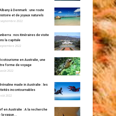
Albany à Denmark : une route
histoire et de joyaux naturels
 septembre 2022
nberra : nos itinéraires de visite
ns la capitale
septembre 2022
écotourisme en Australie, une
tre forme de voyage
 août 2022
rénaline made in Australie : les
tivités incontournables
août 2022
rf en Australie : A la recherche
 la vague...