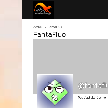
Australia-
Accueil
FantaFluo
australie.com
FantaFluo
@fantafl
Pas d’activité récente