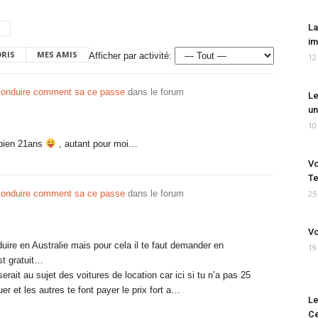
La
im
ORIS
MES AMIS
Afficher par activité:
12
conduire comment sa ce passe
dans le forum
Le
un
10
 bien 21ans
, autant pour moi…
Vo
Te
conduire comment sa ce passe
dans le forum
25
Vo
duire en Australie mais pour cela il te faut demander en
19
st gratuit…
erait au sujet des voitures de location car ici si tu n’a pas 25
r et les autres te font payer le prix fort a…
Le
Ce