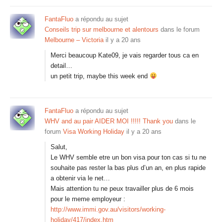
FantaFluo
a répondu au sujet
Conseils trip sur melbourne et alentours
dans le forum
Melbourne – Victoria
il y a 20 ans
Merci beaucoup Kate09, je vais regarder tous ca en
detail…
un petit trip, maybe this week end
FantaFluo
a répondu au sujet
WHV and au pair AIDER MOI !!!!! Thank you
dans le
forum
Visa Working Holiday
il y a 20 ans
Salut,
Le WHV semble etre un bon visa pour ton cas si tu ne
souhaite pas rester la bas plus d’un an, en plus rapide
a obtenir via le net…
Mais attention tu ne peux travailler plus de 6 mois
pour le meme employeur :
http://www.immi.gov.au/visitors/working-
holiday/417/index.htm