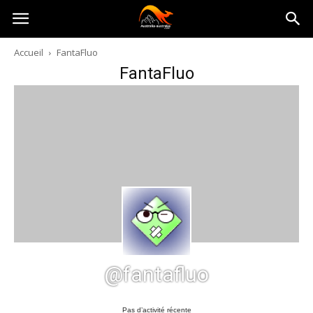
Australia-
Accueil
FantaFluo
FantaFluo
australie.com
@fantafluo
Pas d’activité récente