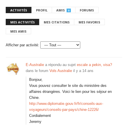
ACTIVITÉS
PROFIL
AMIS
FORUMS
0
MES ACTIVITÉS
MES CITATIONS
MES FAVORIS
MES AMIS
Afficher par activité:
E-Australie
a répondu au sujet
escale a pekin, visa?
dans le forum
Vols Australie
il y a 14 ans
Bonjour,
Vous pouvez consulter le site du ministère des
affaires étrangères. Voici le lien pour les séjour en
Chine.
http://www.diplomatie.gouv.fr/fr/conseils-aux-
voyageurs/conseils-par-pays/chine-12226/
Cordialement
Jeremy