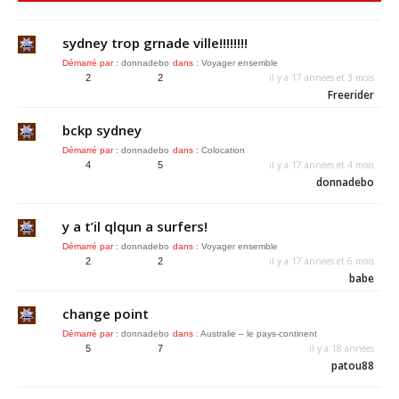
sydney trop grnade ville!!!!!!!!
Démarré par :
donnadebo
dans :
Voyager ensemble
il y a 17 années et 3 mois
2
2
Freerider
bckp sydney
Démarré par :
donnadebo
dans :
Colocation
il y a 17 années et 4 mois
4
5
donnadebo
y a t’il qlqun a surfers!
Démarré par :
donnadebo
dans :
Voyager ensemble
il y a 17 années et 6 mois
2
2
babe
change point
Démarré par :
donnadebo
dans :
Australie – le pays-continent
il y a 18 années
5
7
patou88