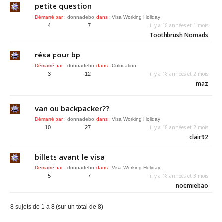
petite question
Démarré par :
donnadebo
dans :
Visa Working Holiday
il y a 18 années et 1 mois
4
7
Toothbrush Nomads
résa pour bp
Démarré par :
donnadebo
dans :
Colocation
il y a 18 années et 2 mois
3
12
maz
van ou backpacker??
Démarré par :
donnadebo
dans :
Visa Working Holiday
il y a 18 années et 2 mois
10
27
clair92
billets avant le visa
Démarré par :
donnadebo
dans :
Visa Working Holiday
il y a 18 années et 3 mois
5
7
noemiebao
8 sujets de 1 à 8 (sur un total de 8)