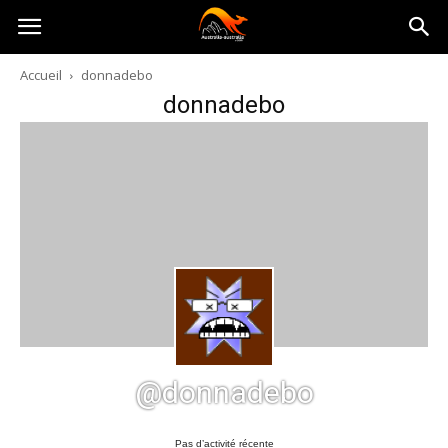
Australia-
Accueil
donnadebo
donnadebo
australie.com
@donnadebo
Pas d’activité récente