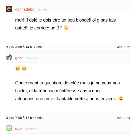
donnadebo
Membre
mdr!!!! dslé je dois etre un peu blonde!!lol g pas fais
gaffe!!! je corrige: un BP
3 juin 2008 à 14 h 30 min
#228312
gzzz
Membre
Concernant ta question, désolée mais je ne peux pas
t’aider, et la réponse m’intéresse aussi donc…
attendons une âme charitable prête à nous éclairer..
3 juin 2008 à 17 h 44 min
#228313
maz
Membre