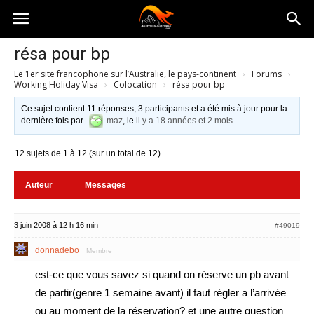
Australia-
résa pour bp
Le 1er site francophone sur l’Australie, le pays-continent
›
Forums
›
australie.com
Working Holiday Visa
›
Colocation
›
résa pour bp
Ce sujet contient 11 réponses, 3 participants et a été mis à jour pour la
dernière fois par
maz
, le
il y a 18 années et 2 mois
.
12 sujets de 1 à 12 (sur un total de 12)
Auteur
Messages
3 juin 2008 à 12 h 16 min
#49019
donnadebo
Membre
est-ce que vous savez si quand on réserve un pb avant
de partir(genre 1 semaine avant) il faut régler a l’arrivée
ou au moment de la réservation? et une autre question