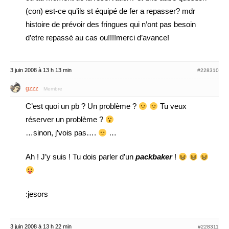
(con) est-ce qu’ils st équipé de fer a repasser? mdr
histoire de prévoir des fringues qui n’ont pas besoin
d’etre repassé au cas ou!!!!merci d’avance!
3 juin 2008 à 13 h 13 min
#228310
gzzz
Membre
C’est quoi un pb ? Un problème ?
Tu veux
réserver un problème ?
…sinon, j’vois pas….
…
Ah ! J’y suis ! Tu dois parler d’un
packbaker
!
:jesors
3 juin 2008 à 13 h 22 min
#228311