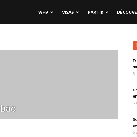
WHV
VISAS
PARTIR
DÉCOUVE
Fr
sa
5 
Gr
en
5 
bao
Su
év
5 