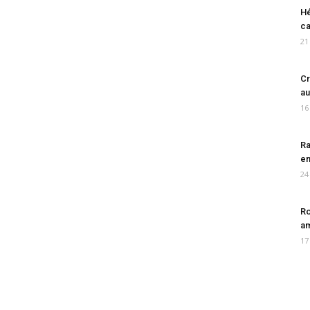
Hé
ca
21
Cr
au
16
Ra
en
24
Ro
am
17