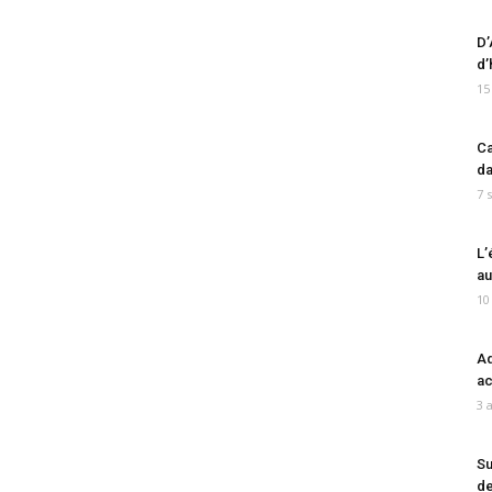
D’
d’
15
Ca
da
7 
L’
au
10
Ad
ac
3 
Su
de