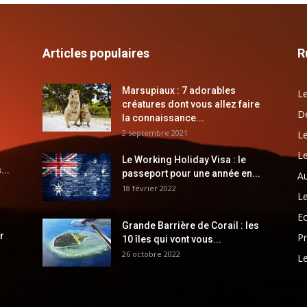
Articles populaires
R
Marsupiaux : 7 adorables
Le
créatures dont vous allez faire
Dé
la connaissance...
2 septembre 2021
Le
Le
Le Working Holiday Visa : le
...
passeport pour une année en...
Au
18 février 2022
Le
E
Grande Barrière de Corail : les
r
Pr
10 îles qui vont vous...
26 octobre 2022
Le