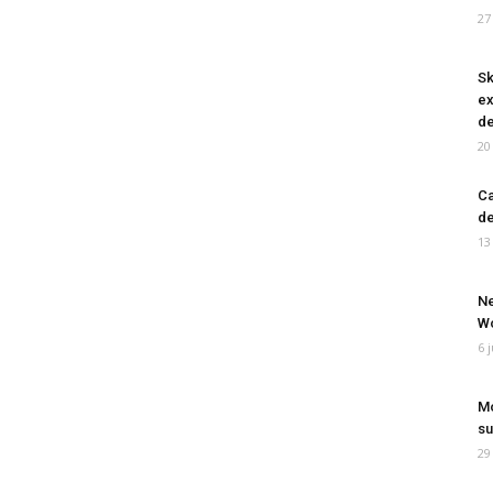
27
Sk
ex
de
20
Ca
de
13
Ne
Wo
6 
Mo
su
29