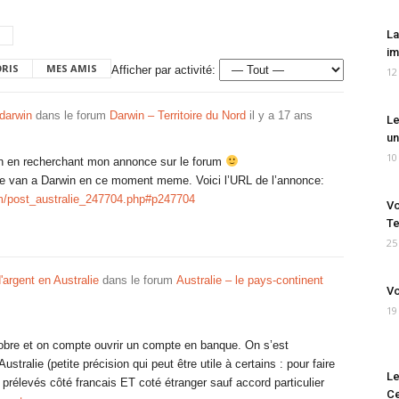
La
im
ORIS
MES AMIS
Afficher par activité:
12
darwin
dans le forum
Darwin – Territoire du Nord
il y a 17 ans
Le
un
10
on en recherchant mon annonce sur le forum
re van a Darwin en ce moment meme. Voici l’URL de l’annonce:
rum/post_australie_247704.php#p247704
Vo
Te
25
'argent en Australie
dans le forum
Australie – le pays-continent
Vo
19
obre et on compte ouvrir un compte en banque. On s’est
ustralie (petite précision qui peut être utile à certains : pour faire
Le
nt prélevés côté francais ET coté étranger sauf accord particulier
Ce