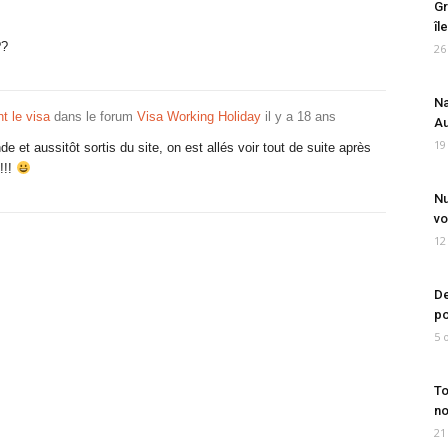
Gr
îl
??
26
Na
nt le visa
dans le forum
Visa Working Holiday
il y a 18 ans
Au
19
e et aussitôt sortis du site, on est allés voir tout de suite après
!!!
Nu
vo
12
De
po
5 
To
no
21