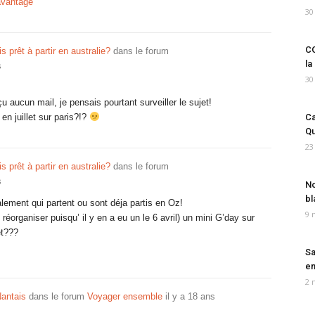
avantage
30
CO
 prêt à partir en australie?
dans le forum
la
s
30
eçu aucun mail, je pensais pourtant surveiller le sujet!
en juillet sur paris?!?
Ca
Qu
23
 prêt à partir en australie?
dans le forum
s
No
bl
alement qui partent ou sont déja partis en Oz!
9 
 réorganiser puisqu’ il y en a eu un le 6 avril) un mini G’day sur
et???
Sa
em
2 
antais
dans le forum
Voyager ensemble
il y a 18 ans