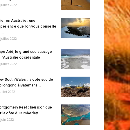
 juillet 2022
ier en Australie : une
périence que l’on vous conseille
...
 juillet 2022
pe Arid, le grand sud sauvage
 l’Australie occidentale
 juillet 2022
w South Wales : la côte sud de
llongong à Batemans...
juillet 2022
ntgomery Reef : lieu iconique
r la côte du Kimberley
 juin 2022