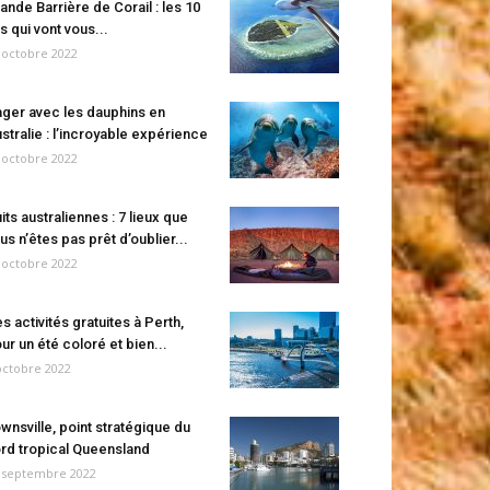
ande Barrière de Corail : les 10
es qui vont vous...
 octobre 2022
ger avec les dauphins en
stralie : l’incroyable expérience
 octobre 2022
its australiennes : 7 lieux que
us n’êtes pas prêt d’oublier...
 octobre 2022
s activités gratuites à Perth,
ur un été coloré et bien...
octobre 2022
wnsville, point stratégique du
rd tropical Queensland
 septembre 2022