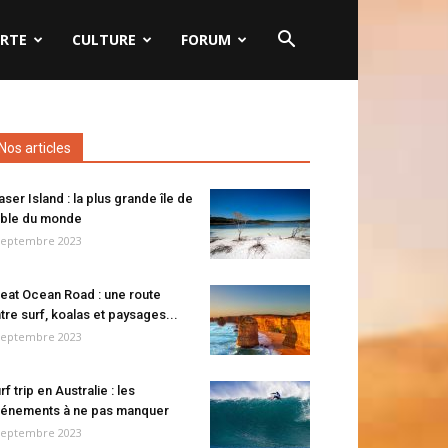
RTE
CULTURE
FORUM
Nos articles
aser Island : la plus grande île de
ble du monde
septembre 2023
eat Ocean Road : une route
tre surf, koalas et paysages...
septembre 2023
rf trip en Australie : les
énements à ne pas manquer
septembre 2023