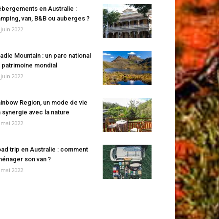
bergements en Australie :
mping, van, B&B ou auberges ?
 juin 2022
adle Mountain : un parc national
 patrimoine mondial
 juin 2022
inbow Region, un mode de vie
 synergie avec la nature
 mai 2022
ad trip en Australie : comment
énager son van ?
 mai 2022