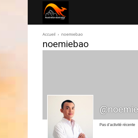
Australia-
Accueil
noemiebao
australie.com
noemiebao
@noemie
Pas d’activité récente