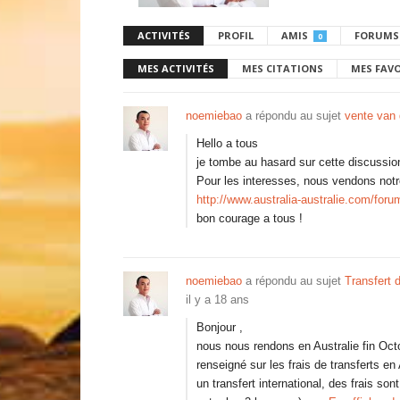
ACTIVITÉS
PROFIL
AMIS
FORUMS
0
MES ACTIVITÉS
MES CITATIONS
MES FAV
noemiebao
a répondu au sujet
vente van 
Hello a tous
je tombe au hasard sur cette discussi
Pour les interesses, nous vendons not
http://www.australia-australie.com/fo
bon courage a tous !
noemiebao
a répondu au sujet
Transfert d
il y a 18 ans
Bonjour ,
nous nous rendons en Australie fin Oct
renseigné sur les frais de transferts en A
un transfert international, des frais so