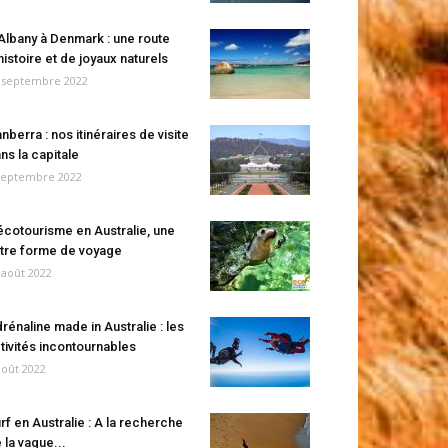
Albany à Denmark : une route
histoire et de joyaux naturels
 septembre 2022
nberra : nos itinéraires de visite
ns la capitale
septembre 2022
écotourisme en Australie, une
tre forme de voyage
 août 2022
rénaline made in Australie : les
tivités incontournables
août 2022
rf en Australie : A la recherche
 la vague...