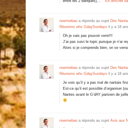
entre les 2 banques),…
En afficher d
noemiebao
a répondu au sujet
Des Nantais
Réunions whv GdaySundays
il y a 18 an
Oh je vais pas pouvoir venir!!!
J’ai pas suivi le topic puisque je n’ai r
Alors si je comprends bien, on se verra 
noemiebao
a répondu au sujet
Des Nantais
Réunions whv GdaySundays
il y a 18 an
Je vois qu’il y a pas mal de nantais fin
Est-ce qu’il est possible d’organiser (ou
Nantes avant le G’dAY parisien de juill
noemiebao
a répondu au sujet
Avis aux N