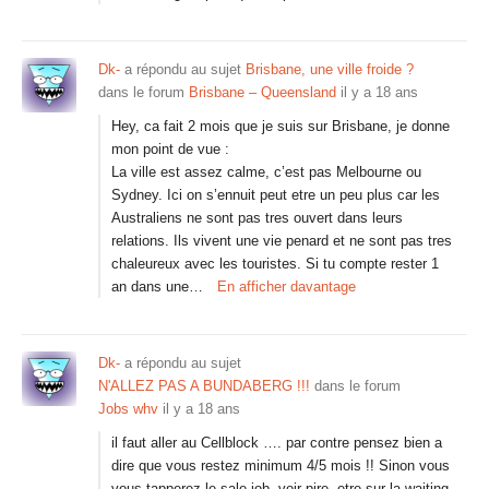
Dk-
a répondu au sujet
Brisbane, une ville froide ?
dans le forum
Brisbane – Queensland
il y a 18 ans
Hey, ca fait 2 mois que je suis sur Brisbane, je donne
mon point de vue :
La ville est assez calme, c’est pas Melbourne ou
Sydney. Ici on s’ennuit peut etre un peu plus car les
Australiens ne sont pas tres ouvert dans leurs
relations. Ils vivent une vie penard et ne sont pas tres
chaleureux avec les touristes. Si tu compte rester 1
an dans une…
En afficher davantage
Dk-
a répondu au sujet
N'ALLEZ PAS A BUNDABERG !!!
dans le forum
Jobs whv
il y a 18 ans
il faut aller au Cellblock …. par contre pensez bien a
dire que vous restez minimum 4/5 mois !! Sinon vous
vous tapperez le sale job, voir pire, etre sur la waiting