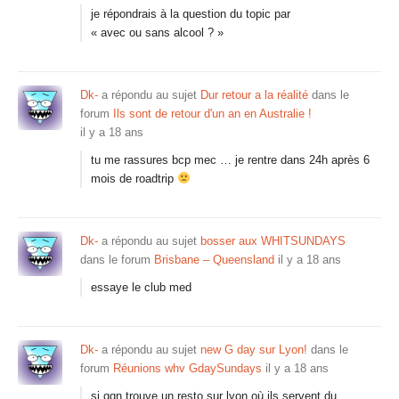
je répondrais à la question du topic par
« avec ou sans alcool ? »
Dk-
a répondu au sujet
Dur retour a la réalité
dans le
forum
Ils sont de retour d'un an en Australie !
il y a 18 ans
tu me rassures bcp mec … je rentre dans 24h après 6
mois de roadtrip
Dk-
a répondu au sujet
bosser aux WHITSUNDAYS
dans le forum
Brisbane – Queensland
il y a 18 ans
essaye le club med
Dk-
a répondu au sujet
new G day sur Lyon!
dans le
forum
Réunions whv GdaySundays
il y a 18 ans
si qqn trouve un resto sur lyon où ils servent du