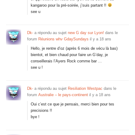
kangaroo pour la pré-soirée, j’suis partant !!
see u
Dk-
a répondu au sujet
new G day sur Lyon!
dans le
forum
Réunions whv GdaySundays
il y a 18 ans
Hello, je rentre d’oz (après 6 mois de vécu là bas)
bientot, et bien chaud pour faire un G’day, je
conseillerais l’Ayers Rock comme bar …
see u !
Dk-
a répondu au sujet
Resiliation Westpac
dans le
forum
Australie – le pays-continent
il y a 18 ans
Oui c’est ce que je pensais, merci bien pour tes
precisions !!
bye !