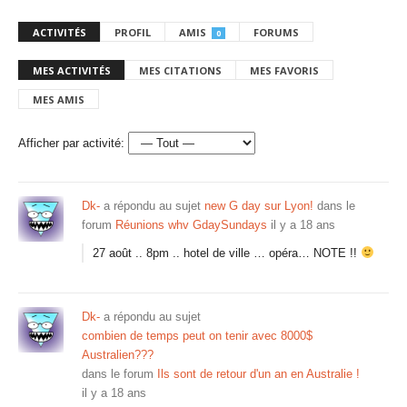
ACTIVITÉS
PROFIL
AMIS
FORUMS
0
MES ACTIVITÉS
MES CITATIONS
MES FAVORIS
MES AMIS
Afficher par activité:
Dk-
a répondu au sujet
new G day sur Lyon!
dans le
forum
Réunions whv GdaySundays
il y a 18 ans
27 août .. 8pm .. hotel de ville … opéra… NOTE !!
Dk-
a répondu au sujet
combien de temps peut on tenir avec 8000$
Australien???
dans le forum
Ils sont de retour d'un an en Australie !
il y a 18 ans