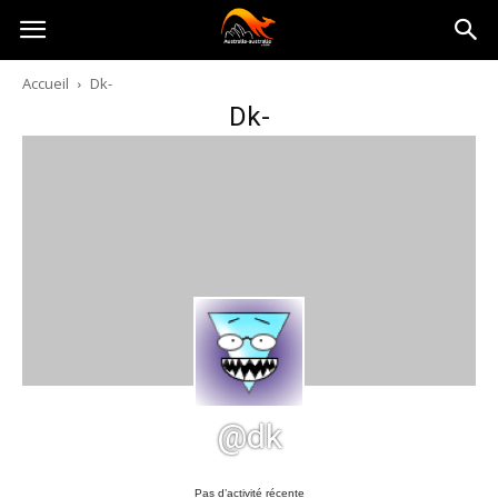
Australia-
Accueil
Dk-
Dk-
australie.com
@dk
Pas d’activité récente