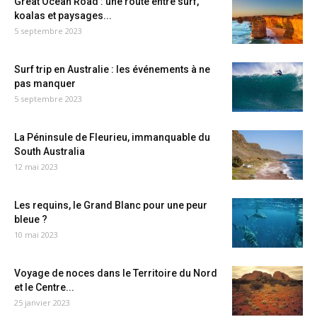
Great Ocean Road : une route entre surf,
koalas et paysages...
5 septembre 2023
Surf trip en Australie : les événements à ne
pas manquer
5 septembre 2023
La Péninsule de Fleurieu, immanquable du
South Australia
12 mai 2023
Les requins, le Grand Blanc pour une peur
bleue ?
10 mai 2023
Voyage de noces dans le Territoire du Nord
et le Centre...
25 janvier 2023