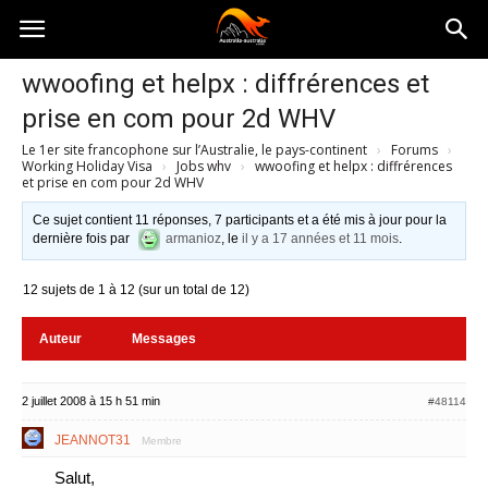
Australia-
wwoofing et helpx : diffrérences et
prise en com pour 2d WHV
australie.com
Le 1er site francophone sur l’Australie, le pays-continent
›
Forums
›
Working Holiday Visa
›
Jobs whv
›
wwoofing et helpx : diffrérences
et prise en com pour 2d WHV
Ce sujet contient 11 réponses, 7 participants et a été mis à jour pour la
dernière fois par
armanioz
, le
il y a 17 années et 11 mois
.
12 sujets de 1 à 12 (sur un total de 12)
Auteur
Messages
2 juillet 2008 à 15 h 51 min
#48114
JEANNOT31
Membre
Salut,