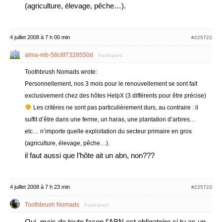
(agriculture, élevage, pêche…).
4 juillet 2008 à 7 h 00 min
#225722
alma-mb-58c8f7328550d
Participant
Toothbrush Nomads wrote:
Personnellement, nos 3 mois pour le renouvellement se sont fait
exclusivement chez des hôtes HelpX (3 différents pour être précise)
Les critères ne sont pas particulièrement durs, au contraire : il
suffit d’être dans une ferme, un haras, une plantation d’arbres…
etc… n’importe quelle exploitation du secteur primaire en gros
(agriculture, élevage, pêche…).
il faut aussi que l’hôte ait un abn, non???
4 juillet 2008 à 7 h 23 min
#225723
Toothbrush Nomads
Participant
Oui, mais de toute façon l’ABN est obligatoire si tu as un