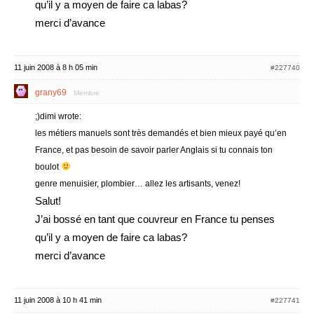
qu’il y a moyen de faire ca labas?
merci d’avance
11 juin 2008 à 8 h 05 min
#227740
grany69
Membre
;)dimi wrote:
les métiers manuels sont très demandés et bien mieux payé qu’en
France, et pas besoin de savoir parler Anglais si tu connais ton
boulot
genre menuisier, plombier… allez les artisants, venez!
Salut!
J’ai bossé en tant que couvreur en France tu penses
qu’il y a moyen de faire ca labas?
merci d’avance
11 juin 2008 à 10 h 41 min
#227741