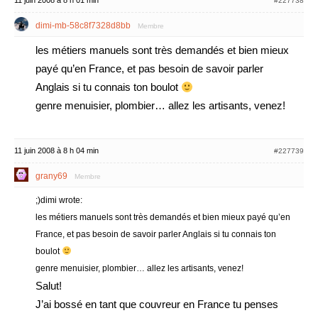
11 juin 2008 à 8 h 01 min
#227738
dimi-mb-58c8f7328d8bb
Membre
les métiers manuels sont très demandés et bien mieux
payé qu’en France, et pas besoin de savoir parler
Anglais si tu connais ton boulot
genre menuisier, plombier… allez les artisants, venez!
11 juin 2008 à 8 h 04 min
#227739
grany69
Membre
;)dimi wrote:
les métiers manuels sont très demandés et bien mieux payé qu’en
France, et pas besoin de savoir parler Anglais si tu connais ton
boulot
genre menuisier, plombier… allez les artisants, venez!
Salut!
J’ai bossé en tant que couvreur en France tu penses