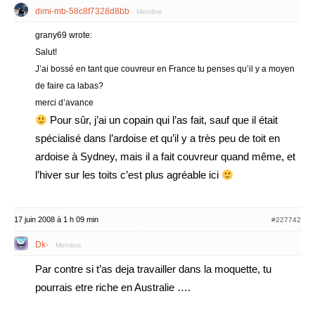
dimi-mb-58c8f7328d8bb
Membre
grany69 wrote:
Salut!
J’ai bossé en tant que couvreur en France tu penses qu’il y a moyen
de faire ca labas?
merci d’avance
Pour sûr, j’ai un copain qui l’as fait, sauf que il était
spécialisé dans l’ardoise et qu’il y a très peu de toit en
ardoise à Sydney, mais il a fait couvreur quand même, et
l’hiver sur les toits c’est plus agréable ici
17 juin 2008 à 1 h 09 min
#227742
Dk-
Membre
Par contre si t’as deja travailler dans la moquette, tu
pourrais etre riche en Australie ….