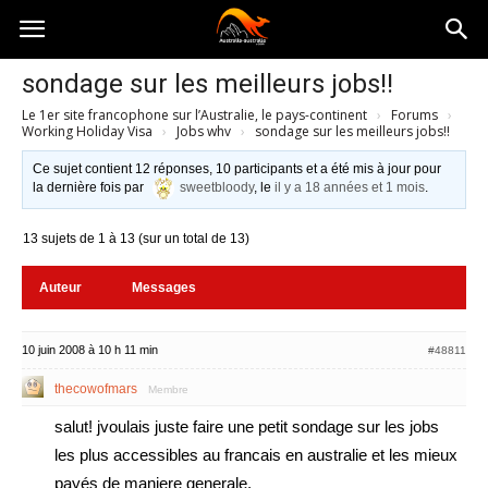
Australia-
sondage sur les meilleurs jobs!!
Le 1er site francophone sur l’Australie, le pays-continent
›
Forums
›
australie.com
Working Holiday Visa
›
Jobs whv
›
sondage sur les meilleurs jobs!!
Ce sujet contient 12 réponses, 10 participants et a été mis à jour pour
la dernière fois par
sweetbloody
, le
il y a 18 années et 1 mois
.
13 sujets de 1 à 13 (sur un total de 13)
Auteur
Messages
10 juin 2008 à 10 h 11 min
#48811
thecowofmars
Membre
salut! jvoulais juste faire une petit sondage sur les jobs
les plus accessibles au francais en australie et les mieux
payés de maniere generale.