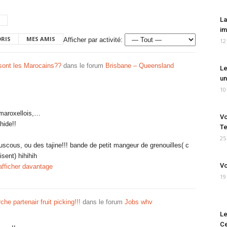
La
im
ORIS
MES AMIS
Afficher par activité:
12
sont les Marocains??
dans le forum
Brisbane – Queensland
Le
un
10
 maroxellois,…
Vo
hide!!
Te
25
scous, ou des tajine!!! bande de petit mangeur de grenouilles( c
isent) hihihih
Vo
afficher davantage
19
che partenair fruit picking!!!
dans le forum
Jobs whv
Le
Ce