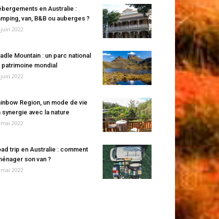
bergements en Australie :
mping, van, B&B ou auberges ?
 juin 2022
adle Mountain : un parc national
 patrimoine mondial
 juin 2022
inbow Region, un mode de vie
 synergie avec la nature
 mai 2022
ad trip en Australie : comment
énager son van ?
 mai 2022