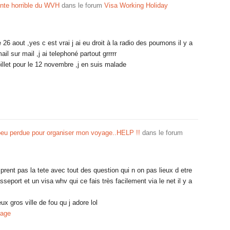
ente horrible du WVH
dans le forum
Visa Working Holiday
26 aout ,yes c est vrai j ai eu droit à la radio des poumons il y a
il sur mail ,j ai telephoné partout grrrrr
billet pour le 12 novembre ,j en suis malade
peu perdue pour organiser mon voyage..HELP !!
dans le forum
e prent pas la tete avec tout des question qui n on pas lieux d etre
sseport et un visa whv qui ce fais très facilement via le net il y a
 gros ville de fou qu j adore lol
tage