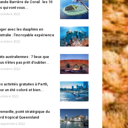
ande Barrière de Corail : les 10
es qui vont vous...
 octobre 2022
ger avec les dauphins en
stralie : l’incroyable expérience
 octobre 2022
its australiennes : 7 lieux que
us n’êtes pas prêt d’oublier...
 octobre 2022
s activités gratuites à Perth,
ur un été coloré et bien...
octobre 2022
wnsville, point stratégique du
rd tropical Queensland
 septembre 2022