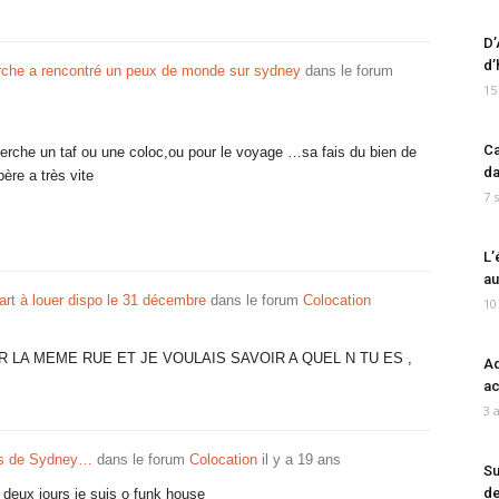
D’
d’
rche a rencontré un peux de monde sur sydney
dans le forum
15
Ca
herche un taf ou une coloc,ou pour le voyage …sa fais du bien de
da
ère a très vite
7 
L’
au
rt à louer dispo le 31 décembre
dans le forum
Colocation
10
R LA MEME RUE ET JE VOULAIS SAVOIR A QUEL N TU ES ,
Ad
ac
3 
s de Sydney…
dans le forum
Colocation
il y a 19 ans
Su
de
a deux jours je suis o funk house