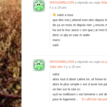
DIASSAMILLION
a répondu au sujet
Att
il y a 19 ans
salut a tous
que dire moi j attend mon whv depuis le 
de ça un mois et depuis rien ,j envois ma
ha oui le truc aussi c est que j ai mon 
donc si qlq un sais m aider
merci
said
DIASSAMILLION
a répondu au sujet
un 
Jobs whv
il y a 19 ans
salut
alors tout d abort calme toi ,et fonse t
alors le plus simple c est d avoir ton pa
un lien sur le site ici …
syd ou melbourn c est lememe c est deux
pour le logement…
En afficher davan