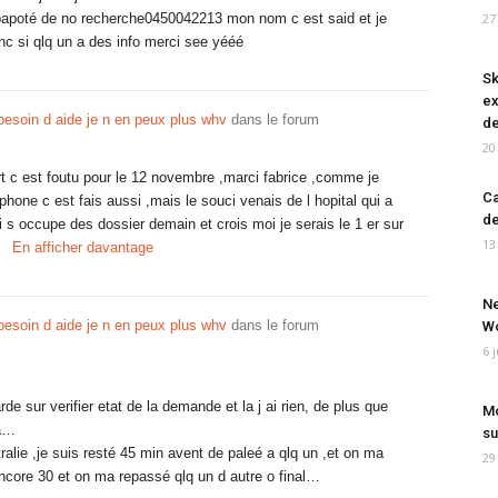
t papoté de no recherche0450042213 mon nom c est said et je
27
 si qlq un a des info merci see yééé
Sk
ex
 besoin d aide je n en peux plus whv
dans le forum
de
20
 c est foutu pour le 12 novembre ,marci fabrice ,comme je
Ca
lephone c est fais aussi ,mais le souci venais de l hopital qui a
de
i s occupe des dossier demain et crois moi je serais le 1 er sur
13
En afficher davantage
Ne
 besoin d aide je n en peux plus whv
dans le forum
Wo
6 
garde sur verifier etat de la demande et la j ai rien, de plus que
Mo
sa…
su
tralie ,je suis resté 45 min avent de paleé a qlq un ,et on ma
29
encore 30 et on ma repassé qlq un d autre o final…