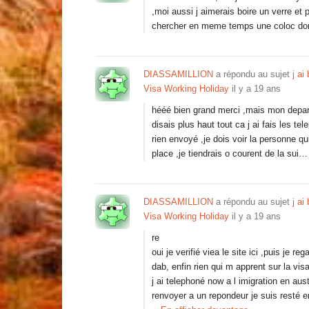
,moi aussi j aimerais boire un verre e
chercher en meme temps une coloc donc
DIASSAMILLION
a répondu au sujet
j ai
Visa Working Holiday
il y a 19 ans
hééé bien grand merci ,mais mon depart
disais plus haut tout ca j ai fais les te
rien envoyé ,je dois voir la personne qu
place ,je tiendrais o courent de la sui…
DIASSAMILLION
a répondu au sujet
j ai
Visa Working Holiday
il y a 19 ans
re
oui je verifié viea le site ici ,puis je re
dab, enfin rien qui m apprent sur la vi
j ai telephoné now a l imigration en aus
renvoyer a un repondeur je suis resté 