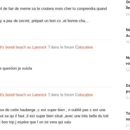
Gr
îl
eil de fair de meme sa te coutera moin cher tu conprendra quand
26
il y a pas de secret, prépart un bon cv ,et bonne cha…
Na
Au
19
h's bondi beach ou Lamrock ?
dans le forum
Colocation
Nu
vo
re question je suisla
12
De
po
h's bondi beach ou Lamrock ?
dans le forum
Colocation
5 
iense de cette hauberge ,c est super bien , n oublié pas c est une
To
 se qu il faut ,il est super bien situé ,avec une très belle du toit
no
bon trip j espère que l on se vera qui sais
21