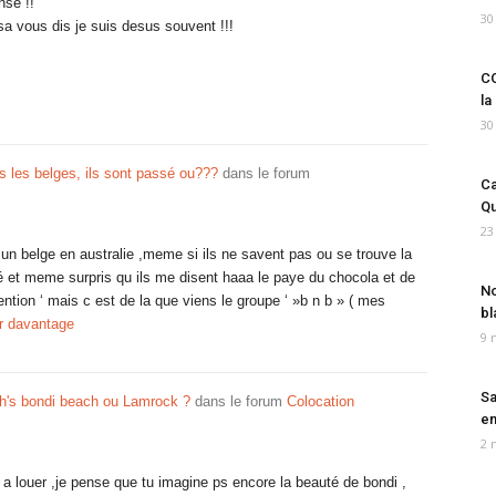
nse !!
30
sa vous dis je suis desus souvent !!!
CO
la
30
s les belges, ils sont passé ou???
dans le forum
Ca
Qu
23
e un belge en australie ,meme si ils ne savent pas ou se trouve la
ré et meme surpris qu ils me disent haaa le paye du chocola et de
No
ention ‘ mais c est de la que viens le groupe ‘ »b n b » ( mes
bl
er davantage
9 
Sa
h's bondi beach ou Lamrock ?
dans le forum
Colocation
em
2 
y a louer ,je pense que tu imagine ps encore la beauté de bondi ,