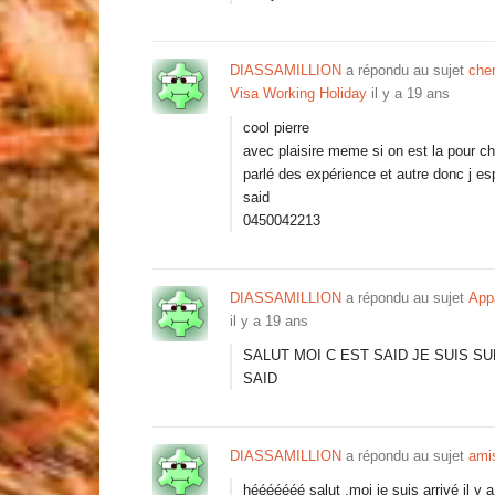
DIASSAMILLION
a répondu au sujet
che
Visa Working Holiday
il y a 19 ans
cool pierre
avec plaisire meme si on est la pour c
parlé des expérience et autre donc j esp
said
0450042213
DIASSAMILLION
a répondu au sujet
Appa
il y a 19 ans
SALUT MOI C EST SAID JE SUIS SU
SAID
DIASSAMILLION
a répondu au sujet
ami
hééééééé salut ,moi je suis arrivé il y 