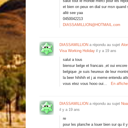
salut tout le monde merci pour les répo
et bien on peux en dial sur msn quand 
allé see yaa
0450042213
DIASSAMILLION@HOTMAIL.com
DIASSAMILLION
a répondu au sujet
Alor
Visa Working Holiday
il y a 19 ans
salut a tous
biensur belge et francais ,et oui encor
belgique ,je suis heureux de leur mont
la beer hihihih et j ai meme entendu att
vous etez vous hooo oui…
En affich
DIASSAMILLION
a répondu au sujet
Noa
il y a 19 ans
re
pour les planche a louer bien sur qu il 