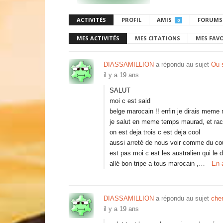
ACTIVITÉS
PROFIL
AMIS
FORUMS
0
MES ACTIVITÉS
MES CITATIONS
MES FAV
DIASSAMILLION
a répondu au sujet
Ou 
il y a 19 ans
SALUT
moi c est said
belge marocain !! enfin je dirais meme
je salut en meme temps maurad, et rac
on est deja trois c est deja cool
aussi arreté de nous voir comme du cou
est pas moi c est les australien qui le d
allé bon tripe a tous marocain ,…
En 
DIASSAMILLION
a répondu au sujet
cher
il y a 19 ans