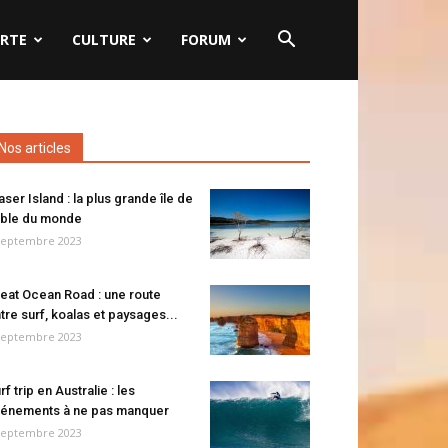
RTE
CULTURE
FORUM
Nos articles
aser Island : la plus grande île de
ble du monde
septembre 2023
eat Ocean Road : une route
tre surf, koalas et paysages...
septembre 2023
rf trip en Australie : les
énements à ne pas manquer
septembre 2023