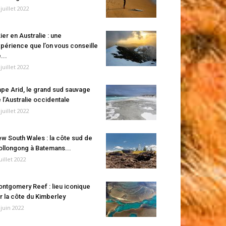
 juillet 2022
ier en Australie : une
périence que l’on vous conseille
...
 juillet 2022
pe Arid, le grand sud sauvage
 l’Australie occidentale
 juillet 2022
w South Wales : la côte sud de
llongong à Batemans...
juillet 2022
ntgomery Reef : lieu iconique
r la côte du Kimberley
 juin 2022