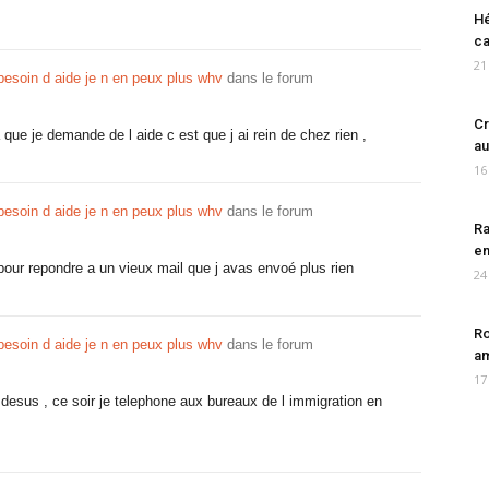
Hé
ca
21
 besoin d aide je n en peux plus whv
dans le forum
Cr
ca que je demande de l aide c est que j ai rein de chez rien ,
au
16
 besoin d aide je n en peux plus whv
dans le forum
Ra
en
e pour repondre a un vieux mail que j avas envoé plus rien
24
Ro
 besoin d aide je n en peux plus whv
dans le forum
am
17
 desus , ce soir je telephone aux bureaux de l immigration en