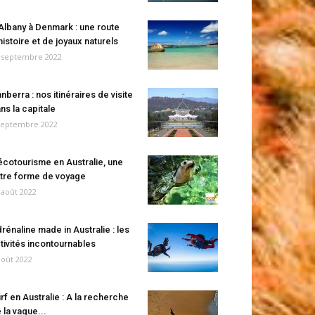
Albany à Denmark : une route
histoire et de joyaux naturels
 septembre 2022
nberra : nos itinéraires de visite
ns la capitale
septembre 2022
écotourisme en Australie, une
tre forme de voyage
 août 2022
rénaline made in Australie : les
tivités incontournables
août 2022
rf en Australie : A la recherche
 la vague...