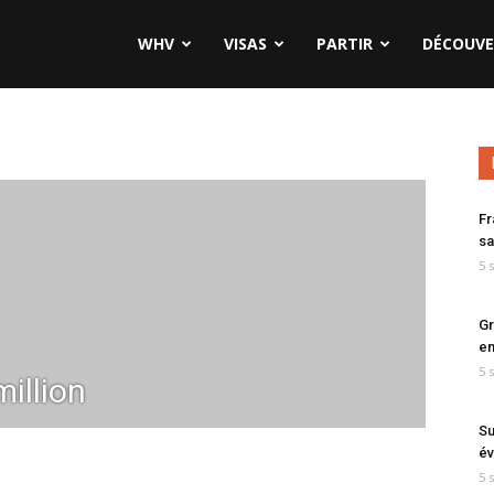
WHV
VISAS
PARTIR
DÉCOUVE
Fr
sa
5 
Gr
en
5 
illion
Su
év
5 