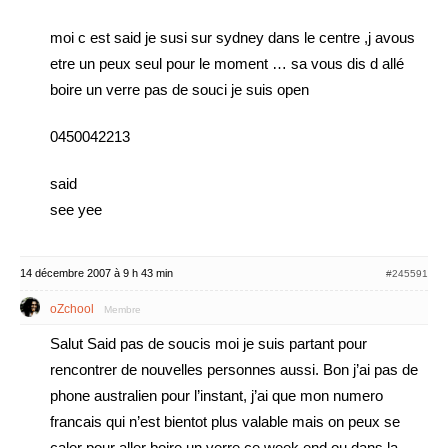
moi c est said je susi sur sydney dans le centre ,j avous
etre un peux seul pour le moment … sa vous dis d allé
boire un verre pas de souci je suis open
0450042213
said
see yee
14 décembre 2007 à 9 h 43 min
#245591
oZchool
Membre
Salut Said pas de soucis moi je suis partant pour
rencontrer de nouvelles personnes aussi. Bon j’ai pas de
phone australien pour l’instant, j’ai que mon numero
francais qui n’est bientot plus valable mais on peux se
caler pour aller boire un verre ce week end ou dans la