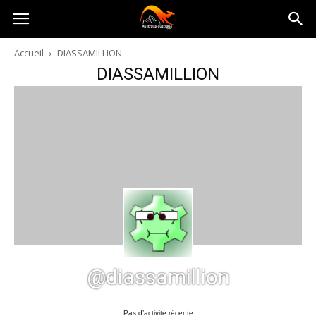
Australia-
Accueil
DIASSAMILLION
DIASSAMILLION
australie.com
@diassamillion
Pas d’activité récente