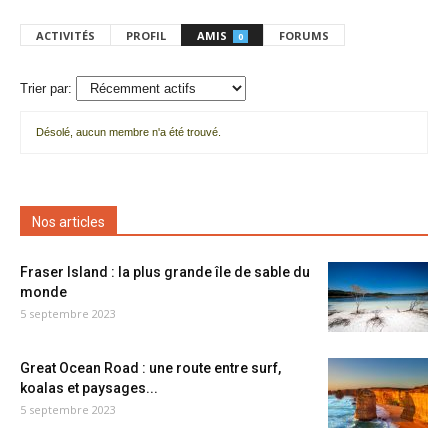
ACTIVITÉS
PROFIL
AMIS
FORUMS
0
Trier par:
Désolé, aucun membre n'a été trouvé.
Mes
amis
Nos articles
Fraser Island : la plus grande île de sable du
monde
5 septembre 2023
Great Ocean Road : une route entre surf,
koalas et paysages...
5 septembre 2023