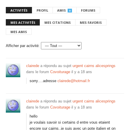
ACTIVITÉS
PROFIL
AMIS
FORUMS
0
MES ACTIVITÉS
MES CITATIONS
MES FAVORIS
MES AMIS
Afficher par activité:
clairede
a répondu au sujet
urgent cairns alicesprings
dans le forum
Covoiturage
il y a 18 ans
sorry….adresse
clairede@hotmail.fr
clairede
a répondu au sujet
urgent cairns alicesprings
dans le forum
Covoiturage
il y a 18 ans
hello
je voulais savoir si certains d entre vous etaient
encore sur cairns..je suis avec un pote italien et on