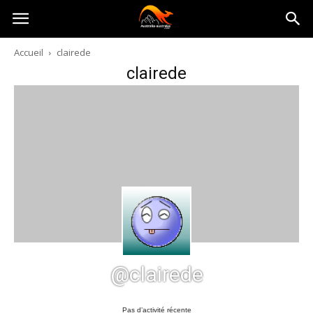
Australia-
Accueil
clairede
clairede
australie.com
@clairede
Pas d’activité récente