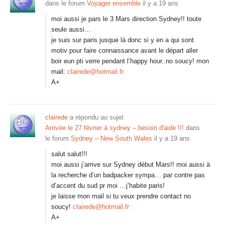
dans le forum
Voyager ensemble
il y a 19 ans
moi aussi je pars le 3 Mars direction Sydney!! toute
seule aussi…
je suis sur paris jusque là donc si y en a qui sont
motiv pour faire connaissance avant le départ aller
boir eun pti verre pendant l’happy hour..no soucy! mon
mail:
clairede@hotmail.fr
A+
clairede
a répondu au sujet
Arrivée le 27 février à sydney – besoin d'aide !!!
dans
le forum
Sydney – New South Wales
il y a 19 ans
salut salut!!!
moi aussi j’arrive sur Sydney début Mars!! moi aussi à
la recherche d’un badpacker sympa… par contre pas
d’accent du sud pr moi …j’habite paris!
je laisse mon mail si tu veux prendre contact no
soucy!
clairede@hotmail.fr
A+