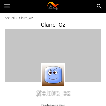
Australia-
Accueil
Claire_Oz
Claire_Oz
australie.com
@claire_oz
Pas d’activité récente