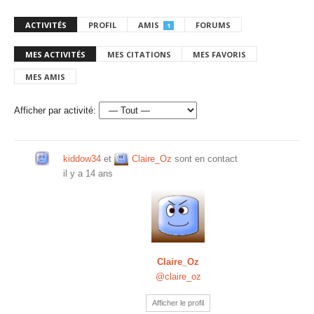
ACTIVITÉS
PROFIL
AMIS
FORUMS
1
MES ACTIVITÉS
MES CITATIONS
MES FAVORIS
MES AMIS
Afficher par activité:
kiddow34
et
Claire_Oz
sont en contact
il y a 14 ans
Claire_Oz
@claire_oz
Afficher le profil