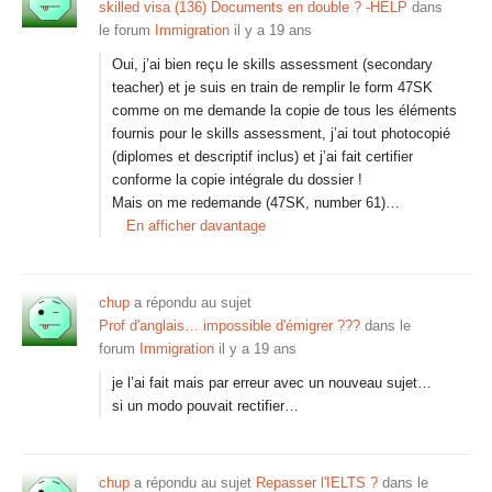
skilled visa (136) Documents en double ? -HELP
dans
le forum
Immigration
il y a 19 ans
Oui, j’ai bien reçu le skills assessment (secondary
teacher) et je suis en train de remplir le form 47SK
comme on me demande la copie de tous les éléments
fournis pour le skills assessment, j’ai tout photocopié
(diplomes et descriptif inclus) et j’ai fait certifier
conforme la copie intégrale du dossier !
Mais on me redemande (47SK, number 61)…
En afficher davantage
chup
a répondu au sujet
Prof d'anglais… impossible d'émigrer ???
dans le
forum
Immigration
il y a 19 ans
je l’ai fait mais par erreur avec un nouveau sujet…
si un modo pouvait rectifier…
chup
a répondu au sujet
Repasser l'IELTS ?
dans le