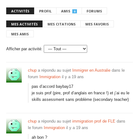
ACTIVITÉS
PROFIL
AMIS
FORUMS
0
MES ACTIVITÉS
MES CITATIONS
MES FAVORIS
MES AMIS
Afficher par activité:
chup
a répondu au sujet
Immigrer en Australie
dans le
forum
Immigration
il y a 19 ans
pas d’accord baybay17
je suis prof (pire, prof d’anglais en france !) et j’ai eu le
skills assessment sans problème (secondary teacher)
chup
a répondu au sujet
immigration prof de FLE
dans
le forum
Immigration
il y a 19 ans
ah bon ?