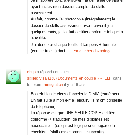
Je m’apprête donc à envoyer ma demande de visa en
ayant inclus mon dossier complet de skills
assessment…
Au fait, comme j’ai photocopié (intégralement) le
dossier de skills assessment avant envoi il y a
quelques mois, je l’ai fait certifier conforme tel quel à
la mairie.
J’ai donc sur chaque feuille 3 tampons + formule
(certifie true…) dont…
En afficher davantage
chup
a répondu au sujet
skilled visa (136) Documents en double ? -HELP
dans
le forum
Immigration
il y a 19 ans
Bon eh bien je viens d’appeler le DIMIA (carrèment !
En fait suite à mon e-mail enquiry ils m’ont conseillé
de téléphoner)
La réponse est que UNE SEULE COPIE cetifiée
conforme (+ traduction) de mes diplomes est
nécessaire… (ce qui est logique si on regarde la
checklist : ‘skills assessment + supporting