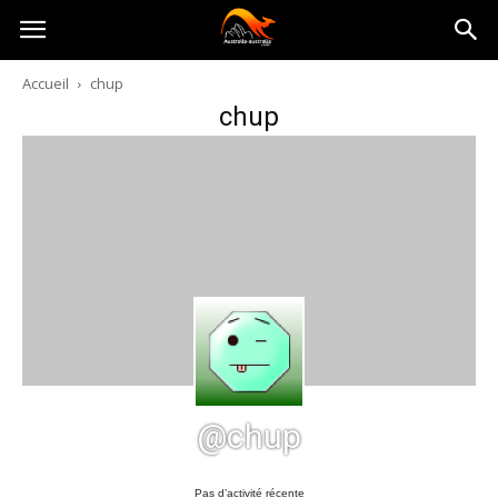
Australia-
Accueil
chup
chup
australie.com
@chup
Pas d’activité récente