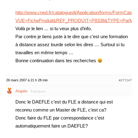
http://www.cned.fr/cataloguedi/Application/forms/FormCatal
VUE=FicheProduit&REF_PRODUIT=P8338&TYPE=ParMot
Voilà pr le lien … si tu veux plus d’info.
Par contre je tiens juste à te dire que c’est une formation
à distance assez lourde selon les dires … Surtout si tu
travailles en même temps …
Bonne continuation dans tes recherches
26 mars 2007 à 21 h 28 min
#277147
Angalo
Participant
Donc le DAEFLE c’est du FLE a distance qui est
reconnu comme un Master de FLE, c’est ca?
Donc faire du FLE par correspondance c’est
automatiquement faire un DAEFLE?