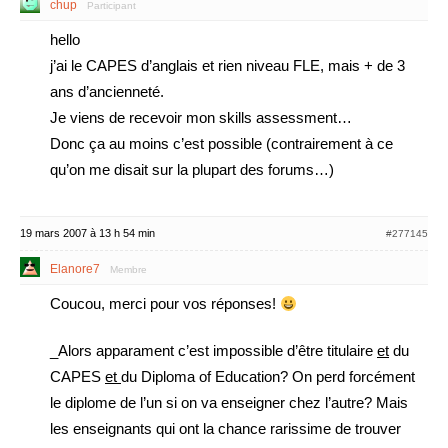
chup
Participant
hello
j’ai le CAPES d’anglais et rien niveau FLE, mais + de 3
ans d’ancienneté.
Je viens de recevoir mon skills assessment…
Donc ça au moins c’est possible (contrairement à ce
qu’on me disait sur la plupart des forums…)
19 mars 2007 à 13 h 54 min
#277145
Elanore7
Membre
Coucou, merci pour vos réponses!
_Alors apparament c’est impossible d’être titulaire
et
du
CAPES
et
du Diploma of Education? On perd forcément
le diplome de l’un si on va enseigner chez l’autre? Mais
les enseignants qui ont la chance rarissime de trouver