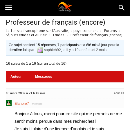
Australia-
Professeur de français (encore)
Le 1er site francophone sur l’Australie, le pays-continent
›
Forums
›
australie.com
Séjours études et Au Pair
›
Etudes
›
Professeur de français (encore)
Ce sujet contient 15 réponses, 7 participants et a été mis à jour pour la
dernière fois par
sophieh92
, le
il y a 19 années et 2 mois
.
16 sujets de 1 à 16 (sur un total de 16)
Auteur
Messages
18 mars 2007 à 21 h 42 min
#60179
Elanore7
Membre
Bonjour à tous, merci pour ce site qui me permets de me
sentir moins perdue dans mes recherches!
Je suis titulaire d’une licence d’anglais et je suis