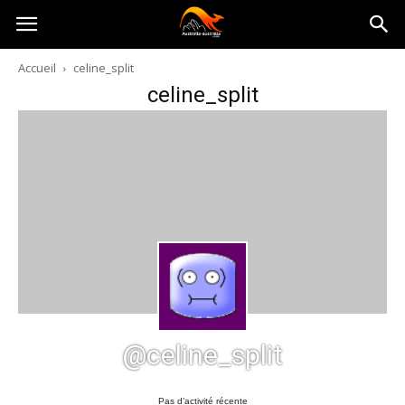
Australia-
Accueil
celine_split
celine_split
australie.com
@celine_split
Pas d’activité récente