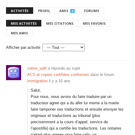
ACTIVITÉS
PROFIL
AMIS
FORUMS
0
MES ACTIVITÉS
MES CITATIONS
MES FAVORIS
MES AMIS
Afficher par activité:
celine_split
a répondu au sujet
ACS et copies certifiées conformes
dans le forum
Immigration
il y a 16 ans
Salut,
Pour nous, nous avons du faire traduire par un
traducteur agree qui a du aller lui meme a la mairie
faire tamponer ses traductions et ensuite envoyer les
originaux et traductions au tribunal (plus
precisemment a la cours d’appel, service de
l’apostille) qui a certifie les traductions. Les notaires
n’etant plus agrees pour faire cela, ce…