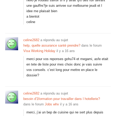
hello je voulais savoir si il y avait tjrs des rdv devant
une gauffre?je suis arrivee sur melbourne jeudi et l
idee me plaisait bien
a bientot
celine
celine2682
a répondu au sujet
help, quelle assurance santé prendre?
dans le forum
Visa Working Holiday
il y a 16 ans
merci pour vos reponses gohu74 et megami, asfe etait
en tete de liste pour mes choix donc je vais suivre
vos conseils. c’est long pour mettre en place le
dossier?
celine2682
a répondu au sujet
besoin d'1formation pour travailler dans l hotellerie?
dans le forum
Jobs whv
il y a 16 ans
merci, j’ai un bep de cuisine qui ne sert plus depuis