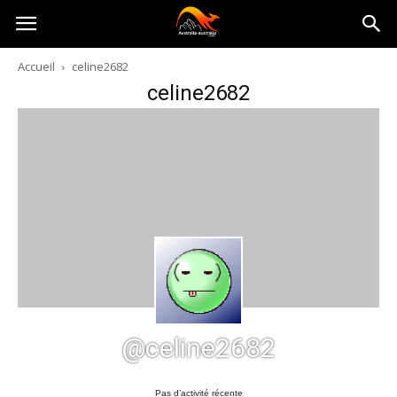
Australia-
Accueil
celine2682
celine2682
australie.com
@celine2682
Pas d’activité récente