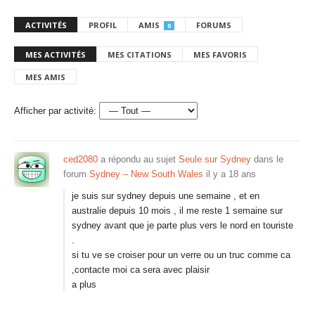
ACTIVITÉS
PROFIL
AMIS
FORUMS
0
MES ACTIVITÉS
MES CITATIONS
MES FAVORIS
MES AMIS
Afficher par activité:
ced2080
a répondu au sujet
Seule sur Sydney
dans le
forum
Sydney – New South Wales
il y a 18 ans
je suis sur sydney depuis une semaine , et en
australie depuis 10 mois , il me reste 1 semaine sur
sydney avant que je parte plus vers le nord en touriste
.
si tu ve se croiser pour un verre ou un truc comme ca
,contacte moi ca sera avec plaisir
a plus