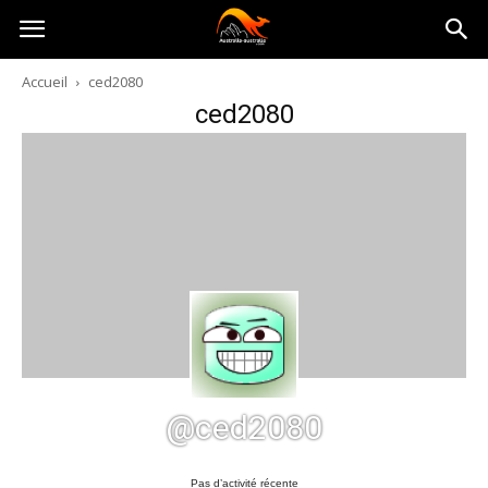
Australia-
Accueil
ced2080
ced2080
australie.com
@ced2080
Pas d’activité récente