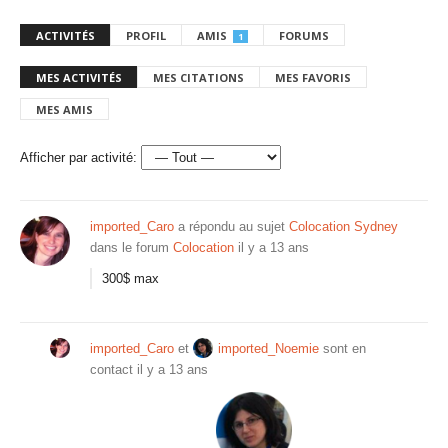
ACTIVITÉS
PROFIL
AMIS
FORUMS
1
MES ACTIVITÉS
MES CITATIONS
MES FAVORIS
MES AMIS
Afficher par activité:
imported_Caro
a répondu au sujet
Colocation Sydney
dans le forum
Colocation
il y a 13 ans
300$ max
imported_Caro
et
imported_Noemie
sont en
contact
il y a 13 ans