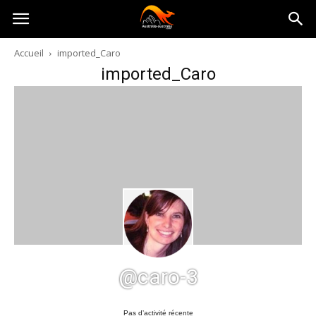
Australia-
Accueil
imported_Caro
imported_Caro
australie.com
@caro-3
Pas d’activité récente