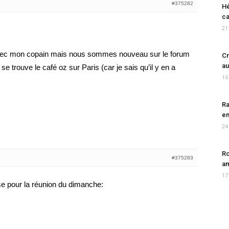
#375282
Hé
ca
21
vec mon copain mais nous sommes nouveau sur le forum
Cr
au
 trouve le café oz sur Paris (car je sais qu’il y en a
16
Ra
en
24
Ro
#375283
am
17
e pour la réunion du dimanche: