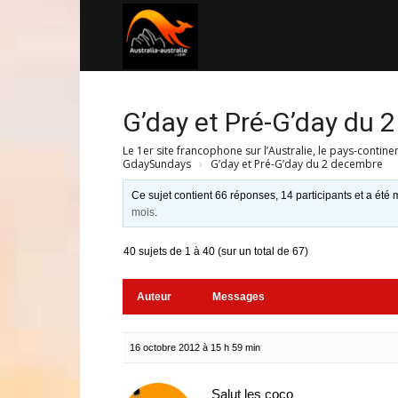
Australia-
australie.com
G’day et Pré-G’day du 
Le 1er site francophone sur l’Australie, le pays-contine
GdaySundays
›
G’day et Pré-G’day du 2 decembre
Ce sujet contient 66 réponses, 14 participants et a été m
mois
.
40 sujets de 1 à 40 (sur un total de 67)
Auteur
Messages
16 octobre 2012 à 15 h 59 min
Salut les coco