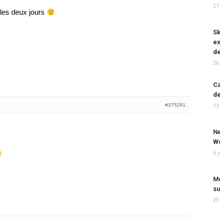
27
 les deux jours
Sk
ex
de
20
Ca
de
13
#375281
Ne
Wo
6 
Mo
su
29