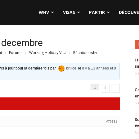
WHV
VISAS
PARTIR
DÉCOUVE
2 decembre
nt
›
Forums
›
Working Holiday Visa
›
Réunions whv
Fr
sa
is à jour pour la dernière fois par
briiice
, le
il y a 13 années et 8
5 
1
2
→
Gr
en
5 
Su
#79181
év
5 