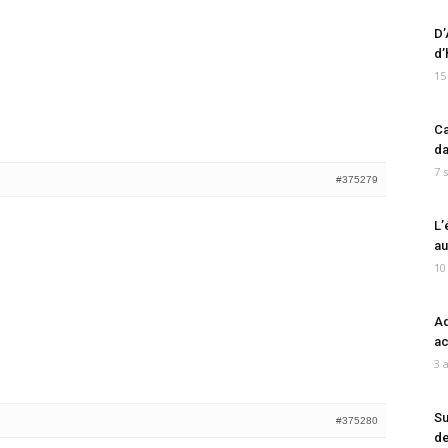
D’
d’
15
Ca
da
7 
#375279
L’
au
10
Ad
ac
3 
Su
#375280
de