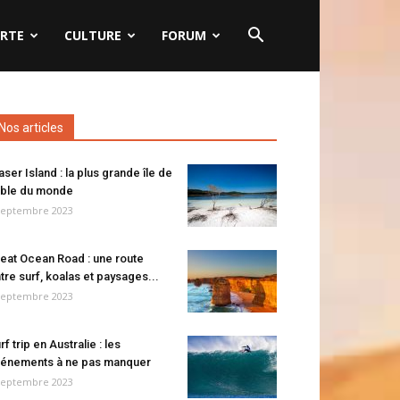
RTE
CULTURE
FORUM
Nos articles
aser Island : la plus grande île de
ble du monde
septembre 2023
eat Ocean Road : une route
tre surf, koalas et paysages...
septembre 2023
rf trip en Australie : les
énements à ne pas manquer
septembre 2023