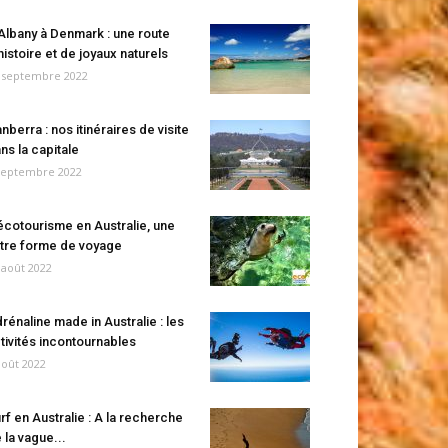
Albany à Denmark : une route
histoire et de joyaux naturels
 septembre 2022
nberra : nos itinéraires de visite
ns la capitale
septembre 2022
écotourisme en Australie, une
tre forme de voyage
 août 2022
rénaline made in Australie : les
tivités incontournables
août 2022
rf en Australie : A la recherche
 la vague...