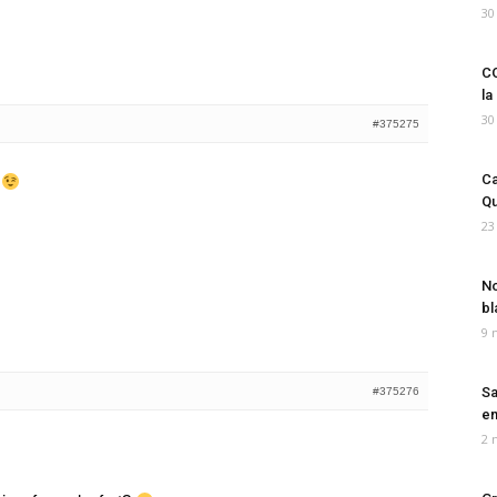
30
CO
la
30
#375275
Ca
d
Qu
23
No
bl
9 
Sa
#375276
em
2 