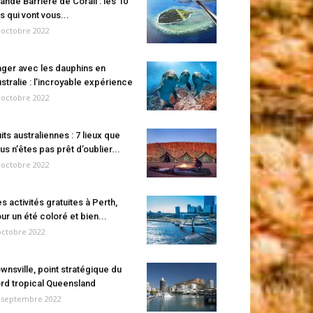
ande Barrière de Corail : les 10
es qui vont vous...
 octobre 2022
ger avec les dauphins en
stralie : l’incroyable expérience
 octobre 2022
its australiennes : 7 lieux que
us n’êtes pas prêt d’oublier...
 octobre 2022
s activités gratuites à Perth,
ur un été coloré et bien...
octobre 2022
wnsville, point stratégique du
rd tropical Queensland
 septembre 2022