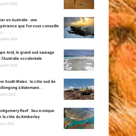
 juillet 2022
ier en Australie : une
périence que l’on vous conseille
...
 juillet 2022
pe Arid, le grand sud sauvage
 l’Australie occidentale
 juillet 2022
w South Wales : la côte sud de
llongong à Batemans...
juillet 2022
ntgomery Reef : lieu iconique
r la côte du Kimberley
 juin 2022