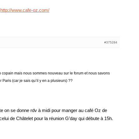
:
http://www.cafe-oz.com/
#375284
n copain mais nous sommes nouveau sur le forum et nous savons
 Paris (car je sais qu’il y en a plusieurs) ??
te on se donne rdv à midi pour manger au café Oz de
 celui de Châtelet pour la réunion G’day qui débute à 15h.