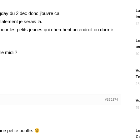
La
 gday du 2 dec donc j’ouvre ca.
im
malement je serais la.
12
ur les petits jeunes qui cherchent un endroit ou dormir
Le
un
le midi ?
10
Vo
Te
25
#375274
Vo
19
une petite bouffe.
Le
Ce