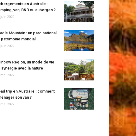
bergements en Australie :
mping, van, B&B ou auberges ?
 juin 2022
adle Mountain : un parc national
 patrimoine mondial
 juin 2022
inbow Region, un mode de vie
 synergie avec la nature
 mai 2022
ad trip en Australie : comment
énager son van ?
 mai 2022