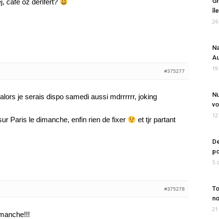
Gr
ej, cafe oz denfert?
îl
26
Na
Au
19
#375277
Nu
alors je serais dispo samedi aussi mdrrrrrr, joking
vo
12
ur Paris le dimanche, enfin rien de fixer
et tjr partant
De
po
5 
To
#375278
no
21
imanche!!!