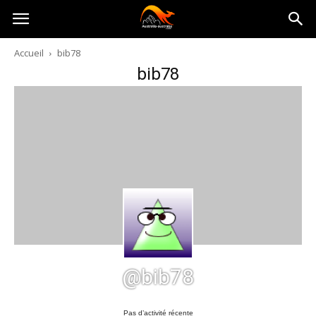
Australia-
Accueil
bib78
bib78
australie.com
@bib78
Pas d’activité récente