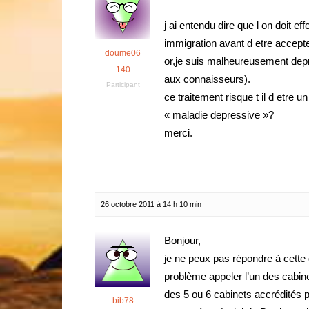
j ai entendu dire que l on doit e
immigration avant d etre accept
doume06
or,je suis malheureusement depres
140
aux connaisseurs).
Participant
ce traitement risque t il d etre 
« maladie depressive »?
merci.
26 octobre 2011 à 14 h 10 min
Bonjour,
je ne peux pas répondre à cette
problème appeler l’un des cabin
des 5 ou 6 cabinets accrédités p
bib78