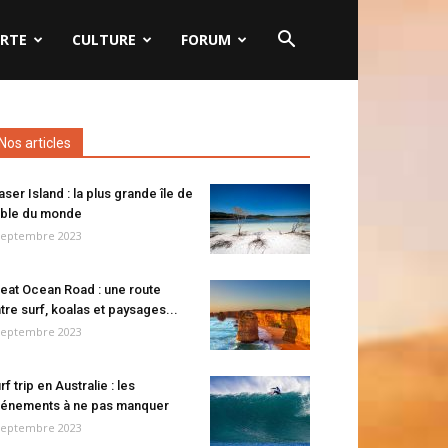
RTE
CULTURE
FORUM
Nos articles
aser Island : la plus grande île de
ble du monde
septembre 2023
eat Ocean Road : une route
tre surf, koalas et paysages...
septembre 2023
rf trip en Australie : les
énements à ne pas manquer
septembre 2023