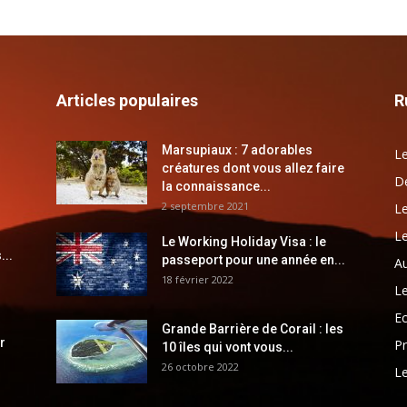
Articles populaires
R
Marsupiaux : 7 adorables
Le
créatures dont vous allez faire
Dé
la connaissance...
2 septembre 2021
Le
Le
Le Working Holiday Visa : le
...
passeport pour une année en...
Au
18 février 2022
Le
E
Grande Barrière de Corail : les
r
Pr
10 îles qui vont vous...
26 octobre 2022
Le