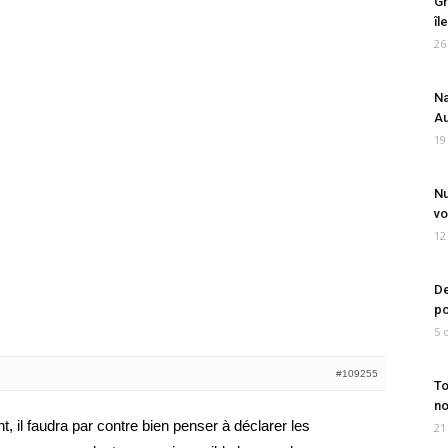
Gr
îl
26
Na
Au
19
Nu
vo
12
De
po
5 
#109255
To
no
, il faudra par contre bien penser à déclarer les
21