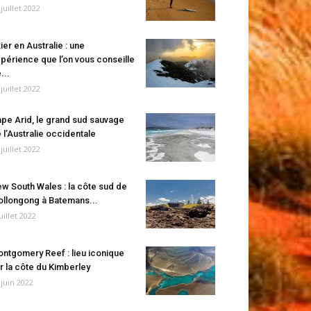
 juillet 2022
ier en Australie : une
périence que l’on vous conseille
...
 juillet 2022
pe Arid, le grand sud sauvage
 l’Australie occidentale
 juillet 2022
w South Wales : la côte sud de
llongong à Batemans...
juillet 2022
ntgomery Reef : lieu iconique
r la côte du Kimberley
 juin 2022