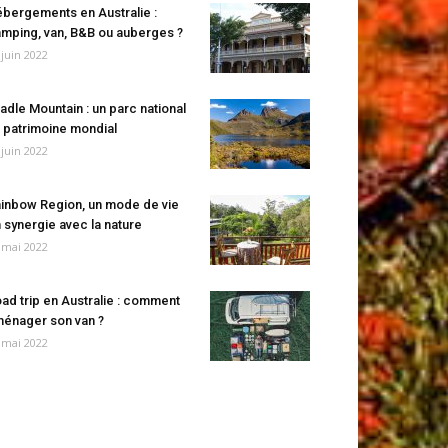
bergements en Australie :
mping, van, B&B ou auberges ?
 juin 2022
adle Mountain : un parc national
 patrimoine mondial
 juin 2022
inbow Region, un mode de vie
 synergie avec la nature
 mai 2022
ad trip en Australie : comment
énager son van ?
 mai 2022