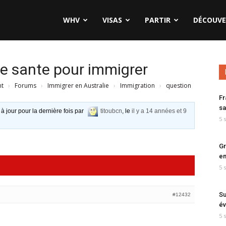
WHV
VISAS
PARTIR
DÉCOUVE
de sante pour immigrer
nt
›
Forums
›
Immigrer en Australie
›
Immigration
›
question
Fr
sa
 à jour pour la dernière fois par
titoubcn
, le
il y a 14 années et 9
5 
Gr
en
5 
Su
#12432
év
5 