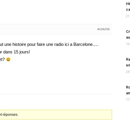
Hé
ca
21
#109258
Cr
au
16
ut une histoire pour faire une radio ici a Barcelone….
r dans 15 jours!
art?
Ra
en
24
Ro
am
17
et réponses.