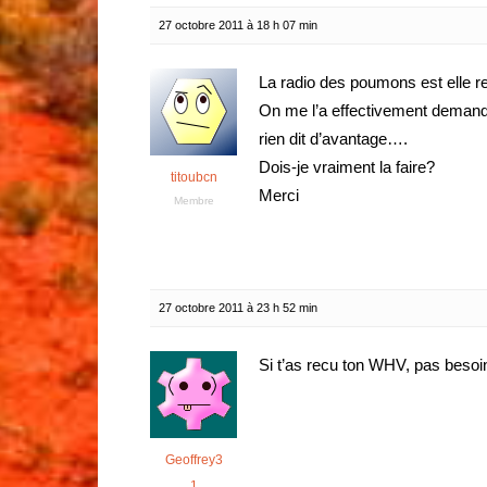
27 octobre 2011 à 18 h 07 min
La radio des poumons est elle re
On me l’a effectivement demand
rien dit d’avantage….
Dois-je vraiment la faire?
titoubcn
Merci
Membre
27 octobre 2011 à 23 h 52 min
Si t’as recu ton WHV, pas beso
Geoffrey3
1