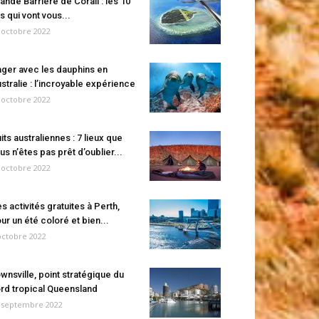
ande Barrière de Corail : les 10
es qui vont vous...
 octobre 2022
ger avec les dauphins en
stralie : l’incroyable expérience
 octobre 2022
its australiennes : 7 lieux que
us n’êtes pas prêt d’oublier...
 octobre 2022
s activités gratuites à Perth,
ur un été coloré et bien...
octobre 2022
wnsville, point stratégique du
rd tropical Queensland
 septembre 2022