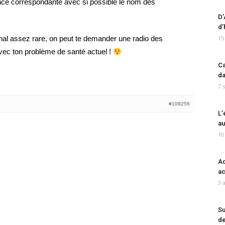
nce correspondante avec si possible le nom des
D’
d’
inal assez rare, on peut te demander une radio des
15
vec ton problème de santé actuel !
Ca
da
7 
#109256
L’
au
10
Ad
ac
3 
Su
de