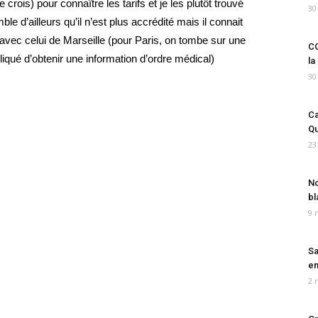
crois) pour connaître les tarifs et je les plutôt trouvé
30
le d’ailleurs qu’il n’est plus accrédité mais il connait
avec celui de Marseille (pour Paris, on tombe sur une
CO
iqué d’obtenir une information d’ordre médical)
la
30
Ca
Qu
23
No
bl
9 
Sa
em
2 