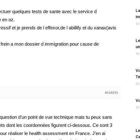
La
ffectuer quelques tests de sante avec le service d
im
e en oz.
12
sif et je prends de l effexor,de l abillify et du xanax(avis
Le
un frein a mon dossier d immigration pour cause de
un
10
Vo
Te
25
#109254
Vo
19
 question d’un point de vue technique mais tu peux sans
ets dont les coordonnées figurent ci-dessous. Ce sont 3
Le
our réaliser le health assessment en France. J’en ai
Ce