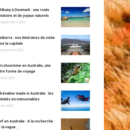
Albany à Denmark : une route
histoire et de joyaux naturels
 septembre 2022
nberra : nos itinéraires de visite
ns la capitale
septembre 2022
écotourisme en Australie, une
tre forme de voyage
 août 2022
rénaline made in Australie : les
tivités incontournables
août 2022
rf en Australie : A la recherche
 la vague...