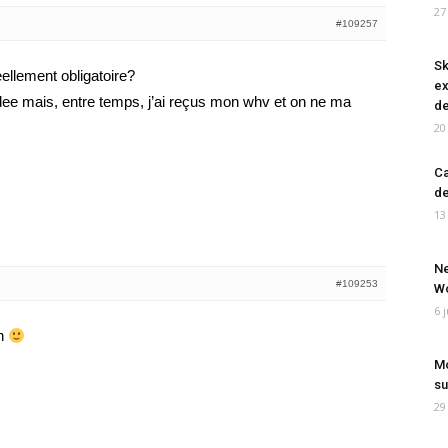
27
#109257
Sk
ellement obligatoire?
ex
ee mais, entre temps, j’ai reçus mon whv et on ne ma
de
20
Ca
de
13
Ne
#109253
Wo
6 
in
Mo
su
29