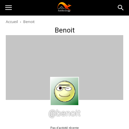
Australia-
Accueil
Benoit
Benoit
australie.com
@benoit
Pas d’activité récente