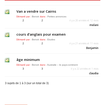
Van a vendre sur Cairns
Démarré par :
Benoit
dans :
Petites annonces
il y a 20 années et 12 mois
2
2
melani
cours d’anglais pour examen
Démarré par :
Benoit
dans :
Etudes
il y a 21 années et 11 mois
2
2
Benjamin
âge minimum
Démarré par :
Benoit
dans :
Australie – le pays-continent
il y a 22 années et 1 mois
3
3
claudia
3 sujets de 1 à 3 (sur un total de 3)