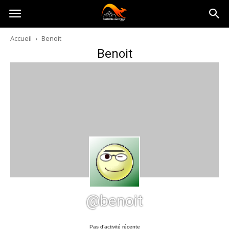
Australia-
Accueil
Benoit
Benoit
australie.com
@benoit
Pas d’activité récente