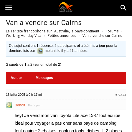
Australia-
Van a vendre sur Cairns
Le 1er site francophone sur l’Australie, le pays-continent
›
Forums
›
australie.com
Working Holiday Visa
›
Petites annonces
›
Van a vendre sur Cairns
Ce sujet contient 1 réponse, 2 participants et a été mis à jour pour la
dernière fois par
melani
, le
il y a 21 années
.
2 sujets de 1 à 2 (sur un total de 2)
Auteur
Messages
16 juillet 2005 à 0 h 17 min
#71423
Benoit
Participant
hey! Je vend mon van Toyota Lite ace 1987 tout equipe
ideal pour voyager a pas cher sans paye de camping,
tout equipe: 2 chaises, cooking tools, dishes, lit 2 places,