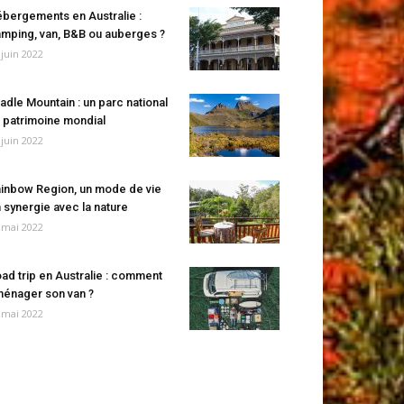
bergements en Australie :
mping, van, B&B ou auberges ?
 juin 2022
adle Mountain : un parc national
 patrimoine mondial
 juin 2022
inbow Region, un mode de vie
 synergie avec la nature
 mai 2022
ad trip en Australie : comment
énager son van ?
 mai 2022