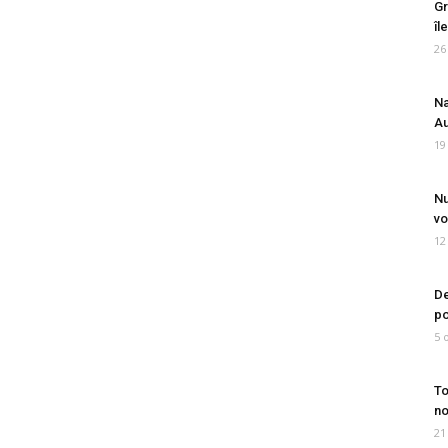
Gr
îl
26
Na
Au
19
Nu
vo
12
De
po
5 
To
no
21