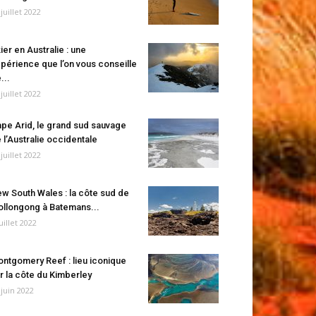
 juillet 2022
ier en Australie : une
périence que l’on vous conseille
...
 juillet 2022
pe Arid, le grand sud sauvage
 l’Australie occidentale
 juillet 2022
w South Wales : la côte sud de
llongong à Batemans...
juillet 2022
ntgomery Reef : lieu iconique
r la côte du Kimberley
 juin 2022