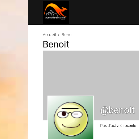
Australia-
Accueil
Benoit
australie.com
Benoit
@benoit
Pas d’activité récente