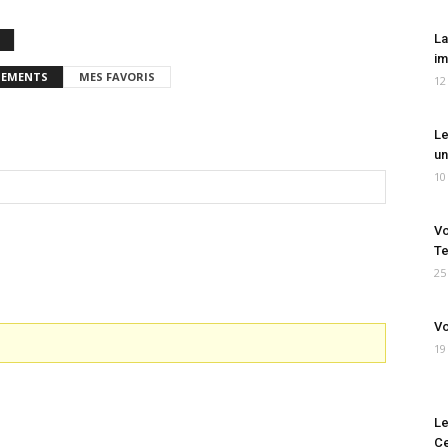
La
im
EMENTS
MES FAVORIS
12
Le
un
10
Vo
Te
25
Vo
19
Le
Ce