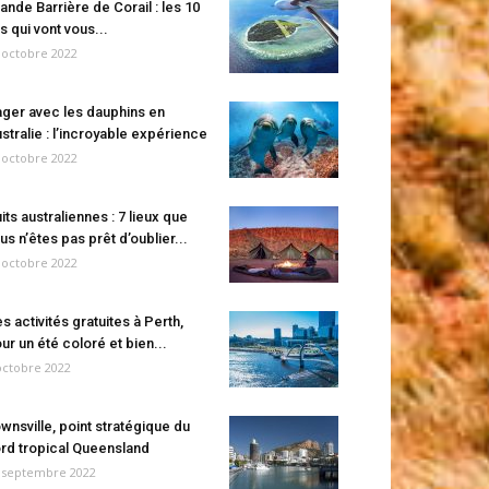
ande Barrière de Corail : les 10
es qui vont vous...
 octobre 2022
ger avec les dauphins en
stralie : l’incroyable expérience
 octobre 2022
its australiennes : 7 lieux que
us n’êtes pas prêt d’oublier...
 octobre 2022
s activités gratuites à Perth,
ur un été coloré et bien...
octobre 2022
wnsville, point stratégique du
rd tropical Queensland
 septembre 2022