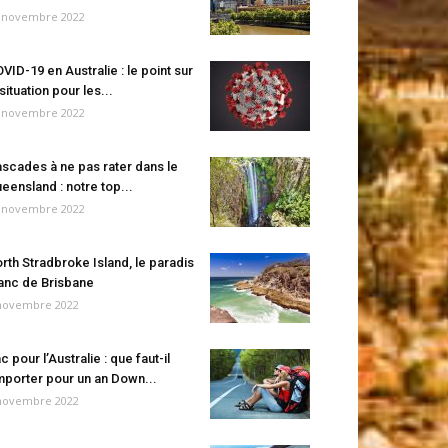
 novembre 2022
VID-19 en Australie : le point sur
 situation pour les...
 novembre 2022
scades à ne pas rater dans le
eensland : notre top...
 novembre 2022
rth Stradbroke Island, le paradis
anc de Brisbane
novembre 2022
c pour l’Australie : que faut-il
porter pour un an Down...
novembre 2022