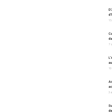
D’
d’
15
Ca
da
7 
L’
au
10
Ad
ac
3 
Su
de