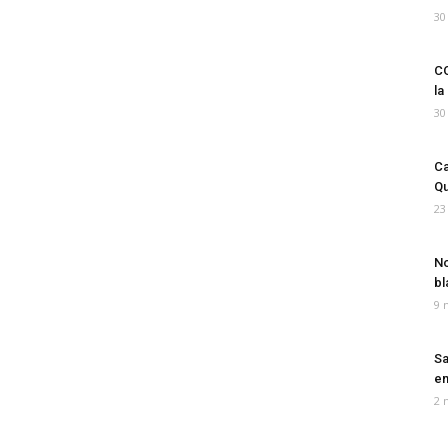
30
CO
la
30
Ca
Qu
23
No
bl
9 
Sa
em
2 