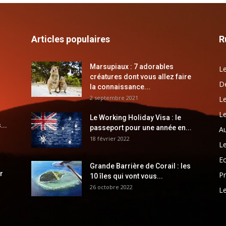
Articles populaires
R
Marsupiaux : 7 adorables
Le
créatures dont vous allez faire
Dé
la connaissance...
2 septembre 2021
Le
Le
Le Working Holiday Visa : le
...
passeport pour une année en...
Au
18 février 2022
Le
E
Grande Barrière de Corail : les
r
Pr
10 îles qui vont vous...
26 octobre 2022
Le