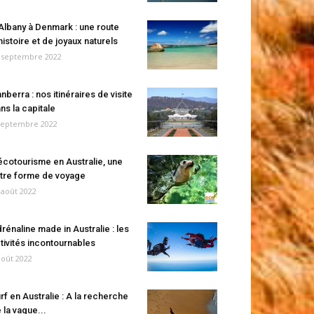
Albany à Denmark : une route
histoire et de joyaux naturels
 septembre 2022
nberra : nos itinéraires de visite
ns la capitale
septembre 2022
écotourisme en Australie, une
tre forme de voyage
 août 2022
rénaline made in Australie : les
tivités incontournables
août 2022
rf en Australie : A la recherche
 la vague...