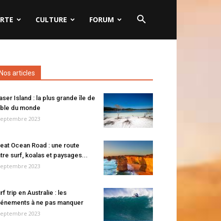
RTE
CULTURE
FORUM
Nos articles
aser Island : la plus grande île de
ble du monde
septembre 2023
eat Ocean Road : une route
tre surf, koalas et paysages...
septembre 2023
rf trip en Australie : les
énements à ne pas manquer
septembre 2023