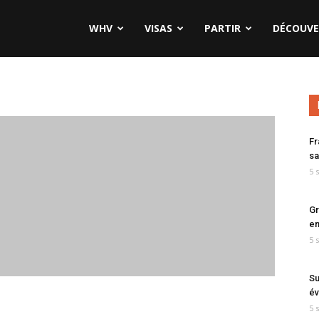
WHV
VISAS
PARTIR
DÉCOUVE
Fr
sa
5 
Gr
en
5 
Su
év
5 