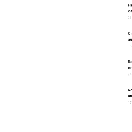
Hé
ca
21
Cr
au
16
Ra
en
24
Ro
am
17