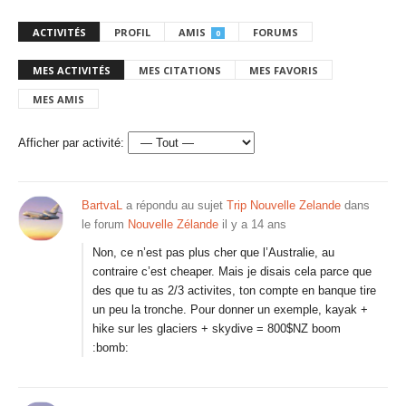
ACTIVITÉS
PROFIL
AMIS
FORUMS
0
MES ACTIVITÉS
MES CITATIONS
MES FAVORIS
MES AMIS
Afficher par activité:
BartvaL
a répondu au sujet
Trip Nouvelle Zelande
dans
le forum
Nouvelle Zélande
il y a 14 ans
Non, ce n’est pas plus cher que l’Australie, au
contraire c’est cheaper. Mais je disais cela parce que
des que tu as 2/3 activites, ton compte en banque tire
un peu la tronche. Pour donner un exemple, kayak +
hike sur les glaciers + skydive = 800$NZ boom
:bomb: