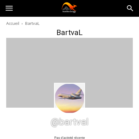
Australia-
Accueil
BartvaL
BartvaL
australie.com
@bartval
Pas d’activité récente