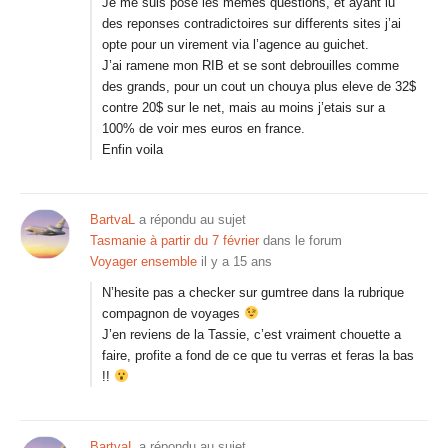
Je me suis pose les memes questions, et ayant lu
des reponses contradictoires sur differents sites j’ai
opte pour un virement via l’agence au guichet.
J’ai ramene mon RIB et se sont debrouilles comme
des grands, pour un cout un chouya plus eleve de 32$
contre 20$ sur le net, mais au moins j’etais sur a
100% de voir mes euros en france.
Enfin voila
BartvaL
a répondu au sujet
Tasmanie à partir du 7 février
dans le forum
Voyager ensemble
il y a 15 ans
N’hesite pas a checker sur gumtree dans la rubrique
compagnon de voyages
J’en reviens de la Tassie, c’est vraiment chouette a
faire, profite a fond de ce que tu verras et feras la bas
!!
BartvaL
a répondu au sujet