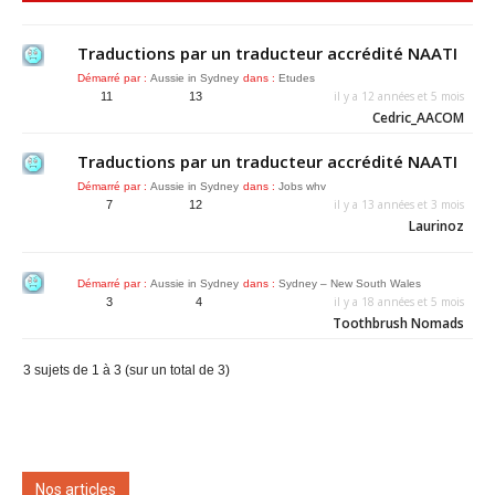
Traductions par un traducteur accrédité NAATI
Démarré par :
Aussie in Sydney
dans :
Etudes
il y a 12 années et 5 mois
11
13
Cedric_AACOM
Traductions par un traducteur accrédité NAATI
Démarré par :
Aussie in Sydney
dans :
Jobs whv
il y a 13 années et 3 mois
7
12
Laurinoz
Démarré par :
Aussie in Sydney
dans :
Sydney – New South Wales
il y a 18 années et 5 mois
3
4
Toothbrush Nomads
3 sujets de 1 à 3 (sur un total de 3)
Nos articles