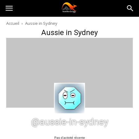
Australia-
Accueil
Aussie in Sydney
Aussie in Sydney
australie.com
@aussie-in-sydney
Pas d’activité récente