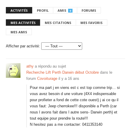
ACTIVITÉS
PROFIL
AMIS
FORUMS
0
MES ACTIVITÉS
MES CITATIONS
MES FAVORIS
MES AMIS
Afficher par activité:
athy
a répondu au sujet
Recherche Lift Perth Darwin début Octobre
dans le
forum
Covoiturage
il y a 16 ans
Pour ma part j en viens est c est top comme trip… si
vous avez besoin d une voiture (4X4 indispensable
pour profieter a fond de cette cote ouest) j ai ce qu il
vous faut: Jeep cherrokee!!! disponible a Perth (car
nous l avons fait dans l autre sens- Darwin perth) et
tout equipe pour prendre la route!!!
N hesitez pas a me contacter: 0411353140