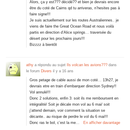
Alors, ça y est??? décidé?? et bien je devrais encore
être du coté de Cairns qd tu arriveras, n’hesites pas à
faire signe!!!
Je suis actuellement sur les routes Australiennes.. je
viens de faire the Great Ocean Road et nous voilà
partis en direction d’Alice springs… traversée du
désert pour les prochains jours!!!
Bizzzz à bientôt
athy
a répondu au sujet
Ils volcan les avions???
dans
le forum
Divers
il y a 16 ans
Gros petage de cable aussi de mon coté… 13h27, je
devrais etre en train d’embarquer direction Sydney!!
Vol annulé!!!
Donc 2 solutions, enfin 3: soit ils me remboursent en
intégralité/ Soit je décale mon vol au 6 mai/ soit
j’attend demain, voir comment la situation se
décante.. au risque de perdre le vol du 6 mai!!!
Donc ras le bol, c’est la me…
En afficher davantage