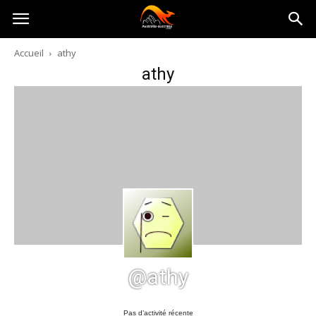
Australia-
Accueil
athy
athy
australie.com
@athy
Pas d’activité récente