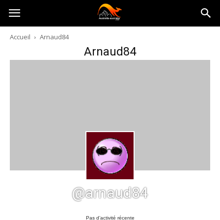
Australia-
Accueil
Arnaud84
Arnaud84
australie.com
@arnaud84
Pas d’activité récente