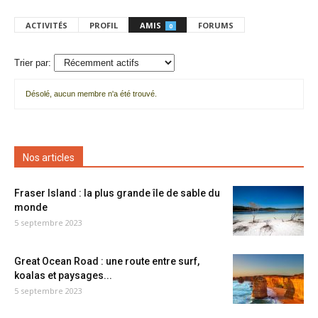
ACTIVITÉS
PROFIL
AMIS
FORUMS
0
Trier par:
Désolé, aucun membre n'a été trouvé.
Mes
amis
Nos articles
Fraser Island : la plus grande île de sable du
monde
5 septembre 2023
Great Ocean Road : une route entre surf,
koalas et paysages...
5 septembre 2023