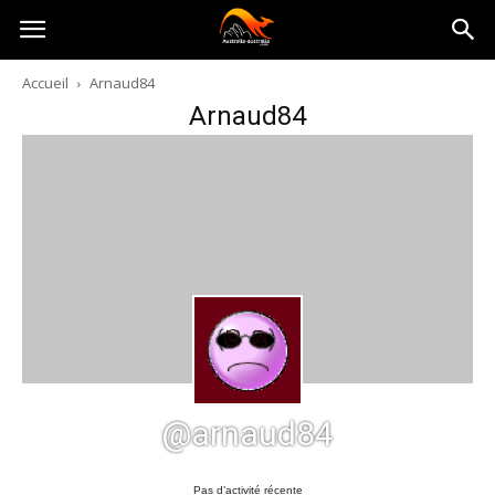
Australia-
Accueil
Arnaud84
Arnaud84
australie.com
@arnaud84
Pas d’activité récente