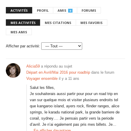
ACTIVITÉS
PROFIL
AMIS
FORUMS
0
MES ACTIVITÉS
MES CITATIONS
MES FAVORIS
MES AMIS
Afficher par activité:
Alicia59
a répondu au sujet
Départ en Avril/Mai 2016 pour roadtrip
dans le forum
Voyager ensemble
il y a 11 ans
Salut les filles,
Je souhaiterais aussi partir pour pour un road trip en
van sur quelque mois et visiter plusieurs endroits tel
que kangaroo island, ayers rock, flinder ranges, alice
springs, le karadu national park, la grande barriere de
corail, sydney…. Je pensais partir vers la periode
d’avril. Je n’ai egalement pas pris mes billets. Je…
En afficher davantage