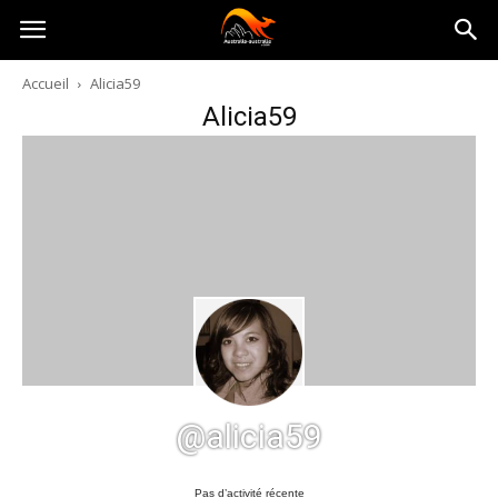
Australia-
Accueil
Alicia59
Alicia59
australie.com
@alicia59
Pas d’activité récente