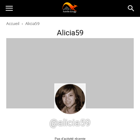
Australia-
Accueil
Alicia59
Alicia59
australie.com
@alicia59
Pas d’activité récente