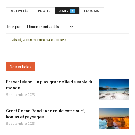
ACTIVITÉS
PROFIL
AMIS
FORUMS
0
Trier par:
Désolé, aucun membre n'a été trouvé.
Mes
amis
Nos articles
Fraser Island : la plus grande île de sable du
monde
5 septembre 2023
Great Ocean Road : une route entre surf,
koalas et paysages...
5 septembre 2023