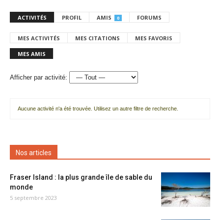
ACTIVITÉS
PROFIL
AMIS
FORUMS
0
MES ACTIVITÉS
MES CITATIONS
MES FAVORIS
MES AMIS
Afficher par activité:
Aucune activité n'a été trouvée. Utilisez un autre filtre de recherche.
Nos articles
Fraser Island : la plus grande île de sable du
monde
5 septembre 2023