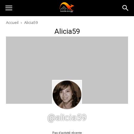
Australia-
Accueil
Alicia59
Alicia59
australie.com
@alicia59
Pas d’activité récente