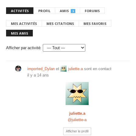
ACTIVITÉS
PROFIL
AMIS
FORUMS
3
MES ACTIVITÉS
MES CITATIONS
MES FAVORIS
MES AMIS
Afficher par activité:
imported_Dylan
et
juliette.a
sont en contact
il y a 14 ans
juliette.a
@juliette-a
Afficher le profil