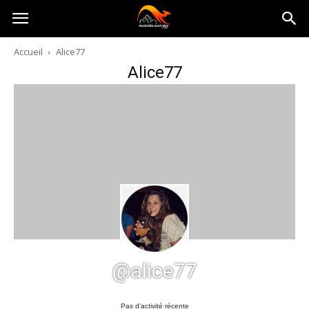
Australia-
Accueil
Alice77
Alice77
australie.com
@alice77
Pas d’activité récente