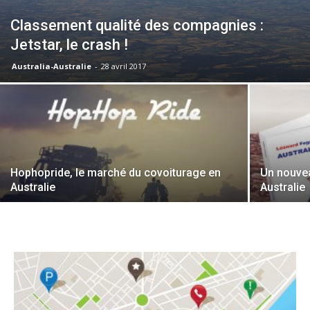
Classement qualité des compagnies :
Jetstar, le crash !
Australia-Australie
-
28 avril 2017
Hophopride, le marché du covoiturage en
Un nouvea
Australie
Australie