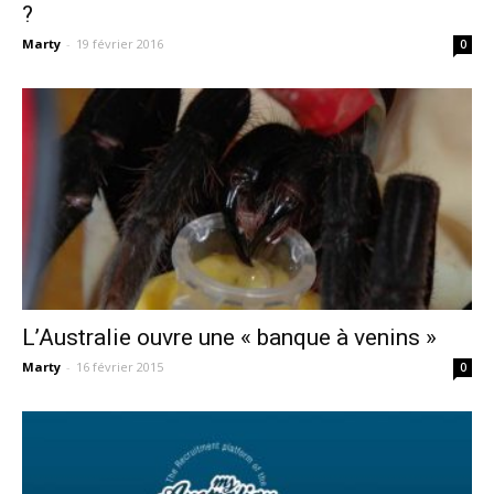
?
Marty
-
19 février 2016
0
L’Australie ouvre une « banque à venins »
Marty
-
16 février 2015
0