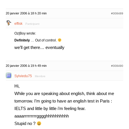
20 janvier 2006 à 18 h 20 min
#308489
effisk
Participant
Oz|Boy wrote:
Definitely
… Out of control.
we’ll get there… eventually
20 janvier 2006 à 19 h 49 min
#308490
Sylviedu75
Membre
Hi,
While you are speaking about english, think about me
tomorrow. I’m going to have an english test in Paris :
IELTS and little by little i’m feeling fear.
aaaarrrrrrrrrgggghhhhhhhhhh
Stupid no ?