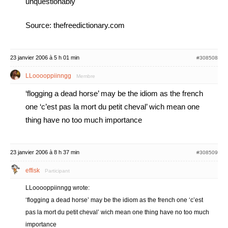
unquestionably
Source: thefreedictionary.com
23 janvier 2006 à 5 h 01 min
#308508
LLooooppiinngg
Membre
‘flogging a dead horse’ may be the idiom as the french
one ‘c’est pas la mort du petit cheval’ wich mean one
thing have no too much importance
23 janvier 2006 à 8 h 37 min
#308509
effisk
Participant
LLooooppiinngg wrote:
‘flogging a dead horse’ may be the idiom as the french one ‘c’est
pas la mort du petit cheval’ wich mean one thing have no too much
importance