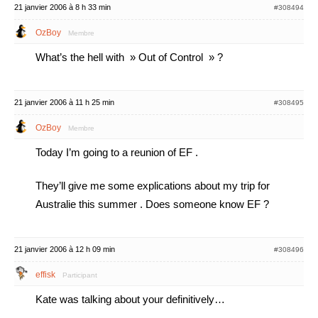
21 janvier 2006 à 8 h 33 min
#308494
OzBoy
Membre
What’s the hell with » Out of Control » ?
21 janvier 2006 à 11 h 25 min
#308495
OzBoy
Membre
Today I’m going to a reunion of EF .
They’ll give me some explications about my trip for
Australie this summer . Does someone know EF ?
21 janvier 2006 à 12 h 09 min
#308496
effisk
Participant
Kate was talking about your definitively…