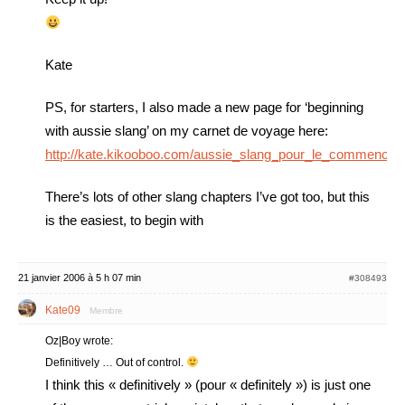
Kate
PS, for starters, I also made a new page for ‘beginning
with aussie slang’ on my carnet de voyage here:
http://kate.kikooboo.com/aussie_slang_pour_le_commencem
There’s lots of other slang chapters I’ve got too, but this
is the easiest, to begin with
21 janvier 2006 à 5 h 07 min
#308493
Kate09
Membre
Oz|Boy wrote:
Definitively … Out of control.
I think this « definitively » (pour « definitely ») is just one