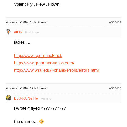
Voler : Fly , Flew , Flown
20 janvier 2006 à 13 h 32 min
#308484
effisk
Participant
ladies….
http://www.spellcheck.net/
http://www.grammarstation.com/
http://www.wsu.edu/~brians/errors/errors.html
20 janvier 2006 à 14 h 19 min
#308485
DoUdOuNeTTe
Membre
i wrote « flyed »??????????
the shame…