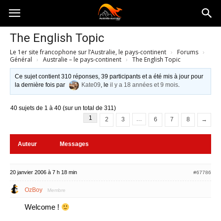
Australia-
The English Topic
Le 1er site francophone sur l’Australie, le pays-continent
›
Forums
›
australie.com
Général
›
Australie – le pays-continent
›
The English Topic
Ce sujet contient 310 réponses, 39 participants et a été mis à jour pour
la dernière fois par
Kate09
, le
il y a 18 années et 9 mois
.
40 sujets de 1 à 40 (sur un total de 311)
1
…
2
3
6
7
8
→
Auteur
Messages
20 janvier 2006 à 7 h 18 min
#67786
OzBoy
Membre
Welcome !