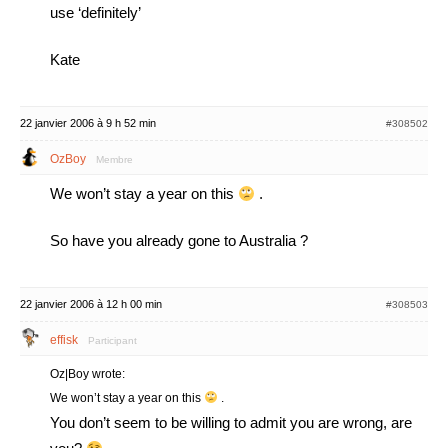
use ‘definitely’
Kate
22 janvier 2006 à 9 h 52 min
#308502
OzBoy
Membre
We won’t stay a year on this
.
So have you already gone to Australia ?
22 janvier 2006 à 12 h 00 min
#308503
effisk
Participant
Oz|Boy wrote:
We won’t stay a year on this
.
You don’t seem to be willing to admit you are wrong, are