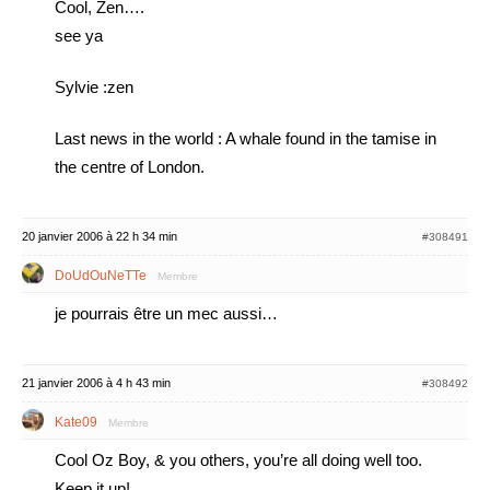
Cool, Zen….
see ya
Sylvie :zen
Last news in the world : A whale found in the tamise in
the centre of London.
20 janvier 2006 à 22 h 34 min
#308491
DoUdOuNeTTe
Membre
je pourrais être un mec aussi…
21 janvier 2006 à 4 h 43 min
#308492
Kate09
Membre
Cool Oz Boy, & you others, you’re all doing well too.
Keep it up!