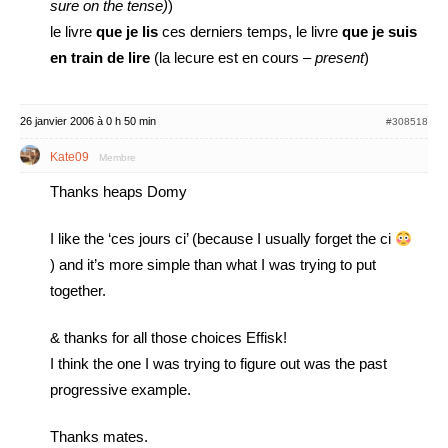
sure on the tense)
)
le livre
que je lis
ces derniers temps, le livre
que je suis
en train de lire
(la lecure est en cours –
present
)
26 janvier 2006 à 0 h 50 min
#308518
Kate09
Membre
Thanks heaps Domy
I like the ‘ces jours ci’ (because I usually forget the ci
) and it’s more simple than what I was trying to put
together.
& thanks for all those choices Effisk!
I think the one I was trying to figure out was the past
progressive example.
Thanks mates.