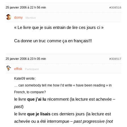
25 janvier 2006 à 22 h 56 min
#308516
domy
Membre
« Le livre que je suis entrain de lire ces jours ci »
Ca donne un truc comme ça en français!!!
25 janvier 2006 à 23 h 05 min
#308517
effisk
Participant
Kate09 wrote:
… can somebody tell me how I’d write « have been reading » in
French, to compare?
le livre
que j’ai lu
récemment (la lecture est achevée –
past
)
le livre
que je lisais
ces derniers jours (la lecture est
achevée ou a été interrompue –
past progressive (not