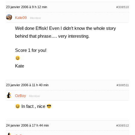
23 janvier 2006 à 9 h 12 min
#308510
Kate09
Membre
Well done Effisk! Even I didn’t know the whole story
behind that phrase…. very interesting.
Score 1 for you!
Kate
23 janvier 2006 à 11 h 40 min
#308511
OzBoy
Membre
In fact , nice
24 janvier 2006 à 17 h 44 min
#308512