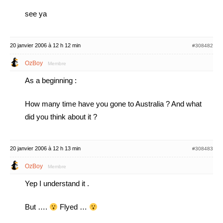
see ya
20 janvier 2006 à 12 h 12 min
#308482
OzBoy
Membre
As a beginning :
How many time have you gone to Australia ? And what
did you think about it ?
20 janvier 2006 à 12 h 13 min
#308483
OzBoy
Membre
Yep I understand it .
But ….
Flyed …