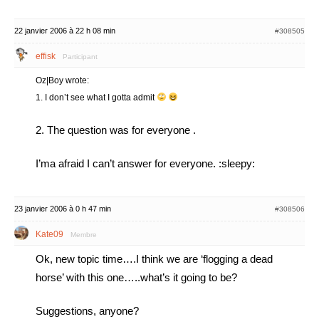
22 janvier 2006 à 22 h 08 min
#308505
effisk
Participant
Oz|Boy wrote:
1. I don’t see what I gotta admit
2. The question was for everyone .
I’ma afraid I can’t answer for everyone. :sleepy:
23 janvier 2006 à 0 h 47 min
#308506
Kate09
Membre
Ok, new topic time….I think we are ‘flogging a dead
horse’ with this one…..what’s it going to be?
Suggestions, anyone?