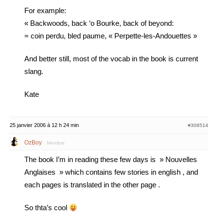
For example:
« Backwoods, back ‘o Bourke, back of beyond:
= coin perdu, bled paume, « Perpette-les-Andouettes »
And better still, most of the vocab in the book is current
slang.
Kate
25 janvier 2006 à 12 h 24 min
#308514
OzBoy
Membre
The book I’m in reading these few days is » Nouvelles
Anglaises » which contains few stories in english , and
each pages is translated in the other page .
So thta’s cool