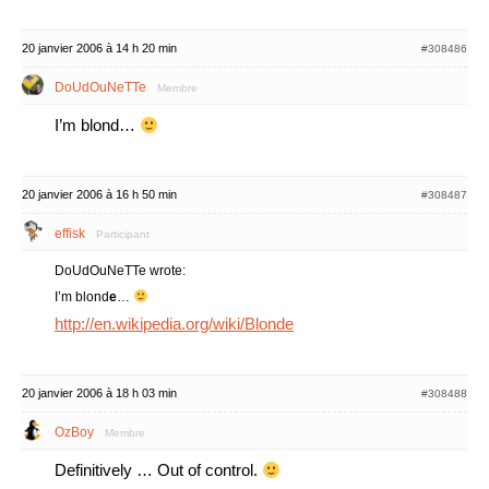
20 janvier 2006 à 14 h 20 min
#308486
DoUdOuNeTTe
Membre
I’m blond…
20 janvier 2006 à 16 h 50 min
#308487
effisk
Participant
DoUdOuNeTTe wrote:
I’m blond
e
…
http://en.wikipedia.org/wiki/Blonde
20 janvier 2006 à 18 h 03 min
#308488
OzBoy
Membre
Definitively … Out of control.