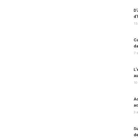
D’
d’
15
Ca
da
7 
L’
au
10
Ad
ac
3 
Su
de