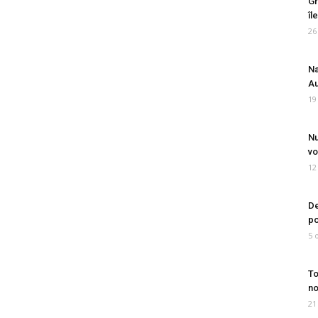
Gr
îl
26
Na
Au
19
Nu
vo
12
De
po
5 
To
no
21