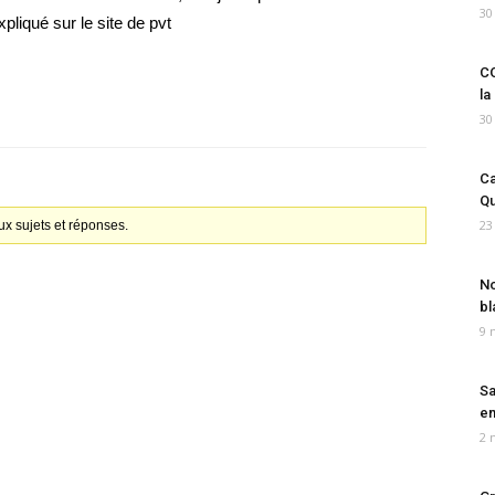
30
xpliqué sur le site de pvt
CO
la
30
Ca
Qu
23
x sujets et réponses.
No
bl
9 
Sa
em
2 