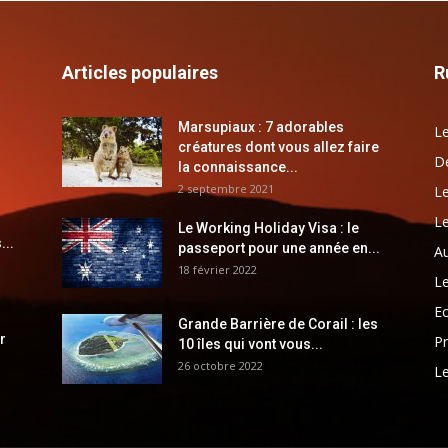
Articles populaires
R
Marsupiaux : 7 adorables
Le
créatures dont vous allez faire
Dé
la connaissance...
2 septembre 2021
Le
Le
Le Working Holiday Visa : le
...
passeport pour une année en...
Au
18 février 2022
Le
E
Grande Barrière de Corail : les
r
Pr
10 îles qui vont vous...
26 octobre 2022
Le