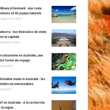
Albany à Denmark : une route
histoire et de joyaux naturels
 septembre 2022
nberra : nos itinéraires de visite
ns la capitale
septembre 2022
écotourisme en Australie, une
tre forme de voyage
 août 2022
rénaline made in Australie : les
tivités incontournables
août 2022
rf en Australie : A la recherche
 la vague...