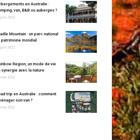
bergements en Australie :
mping, van, B&B ou auberges ?
 juin 2022
adle Mountain : un parc national
 patrimoine mondial
 juin 2022
inbow Region, un mode de vie
 synergie avec la nature
 mai 2022
ad trip en Australie : comment
énager son van ?
 mai 2022