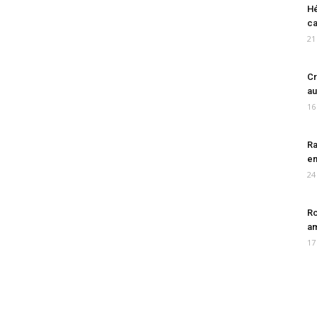
Hé
ca
21
Cr
au
16
Ra
en
24
Ro
am
17