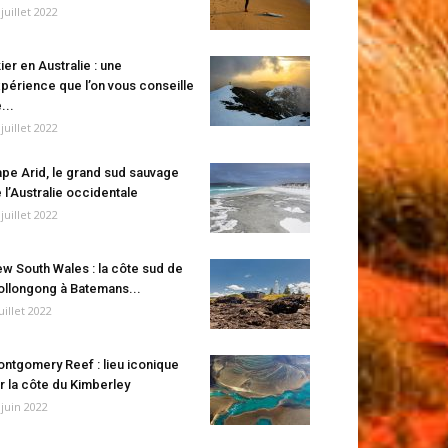
 juillet 2022
ier en Australie : une
périence que l’on vous conseille
...
 juillet 2022
pe Arid, le grand sud sauvage
 l’Australie occidentale
 juillet 2022
w South Wales : la côte sud de
llongong à Batemans...
juillet 2022
ntgomery Reef : lieu iconique
r la côte du Kimberley
 juin 2022