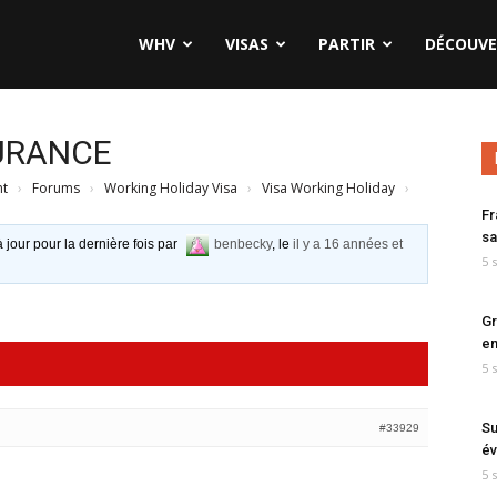
WHV
VISAS
PARTIR
DÉCOUVE
URANCE
nt
›
Forums
›
Working Holiday Visa
›
Visa Working Holiday
›
Fr
sa
à jour pour la dernière fois par
benbecky
, le
il y a 16 années et
5 
Gr
en
5 
Su
#33929
év
5 