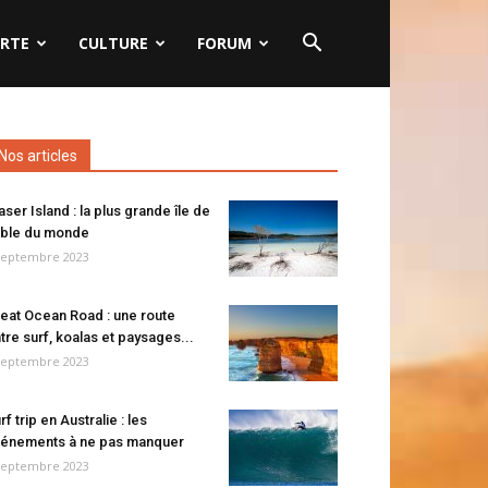
RTE
CULTURE
FORUM
Nos articles
aser Island : la plus grande île de
ble du monde
septembre 2023
eat Ocean Road : une route
tre surf, koalas et paysages...
septembre 2023
rf trip en Australie : les
énements à ne pas manquer
septembre 2023