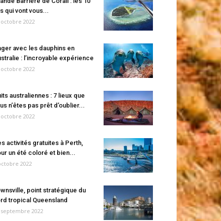
ande Barrière de Corail : les 10
es qui vont vous...
 octobre 2022
ger avec les dauphins en
stralie : l’incroyable expérience
 octobre 2022
its australiennes : 7 lieux que
us n’êtes pas prêt d’oublier...
 octobre 2022
s activités gratuites à Perth,
ur un été coloré et bien...
octobre 2022
wnsville, point stratégique du
rd tropical Queensland
 septembre 2022