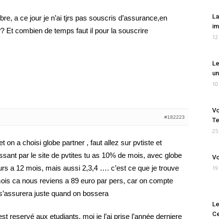
La
obre, a ce jour je n’ai tjrs pas souscris d’assurance,en
im
Et combien de temps faut il pour la souscrire
12
Le
un
10
Vo
#182223
Te
25
t on a choisi globe partner , faut allez sur pvtiste et
assant par le site de pvtites tu as 10% de mois, avec globe
Vo
ours a 12 mois, mais aussi 2,3,4 …. c’est ce que je trouve
19
mois ca nous reviens a 89 euro par pers, car on compte
 s’assurera juste quand on bossera
Le
Ce
est reservé aux etudiants, moi je l’ai prise l’année derniere