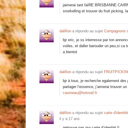
jaimerai tant faIRE BRISBANNE CAIRNS
snorkelling et trouver du fruit picking,
dalifion
a répondu au sujet
Compagnons d
bjr eric, je ss interresse par ton annonc
voiles, et daller barouder un peu,si ca 
a bientot
dalifion
a répondu au sujet
FRUITPICKIN
bjr à tous, je recherche egalement des
partager l’essence, j’aimerai trouver un
caumeau@hotmail.fr
dalifion
a répondu au sujet
carte d'identi
il y a 17 ans
jretrouve pas ma carte d’identité !!