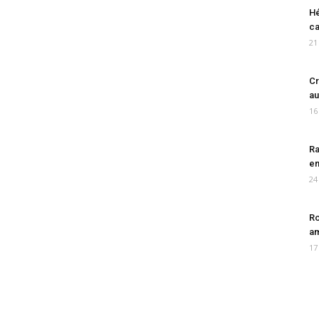
Hé
ca
21
Cr
au
16
Ra
en
24
Ro
am
17