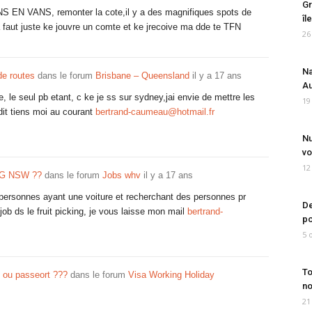
Gr
 EN VANS, remonter la cote,il y a des magnifiques spots de
îl
 la faut juste ke jouvre un comte et ke jrecoive ma dde te TFN
26
Na
e routes
dans le forum
Brisbane – Queensland
il y a 17 ans
Au
e, le seul pb etant, c ke je ss sur sydney,jai envie de mettre les
19
tdit tiens moi au courant
bertrand-caumeau@hotmail.fr
Nu
vo
12
G NSW ??
dans le forum
Jobs whv
il y a 17 ans
 personnes ayant une voiture et recherchant des personnes pr
De
 job ds le fruit picking, je vous laisse mon mail
bertrand-
po
5 
To
té ou passeort ???
dans le forum
Visa Working Holiday
no
21