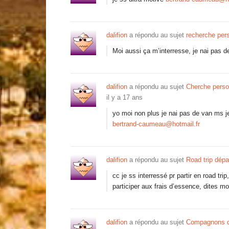
dalifion
a répondu au sujet
recherche pers
Moi aussi ça m’interresse, je nai pas
dalifion
a répondu au sujet
Cherche perso
il y a 17 ans
yo moi non plus je nai pas de van ms je
bertrand-caumeau@hotmail.fr
dalifion
a répondu au sujet
Road trip dépa
cc je ss interressé pr partir en road t
participer aux frais d’essence, dites moi
dalifion
a répondu au sujet
Compagnons d