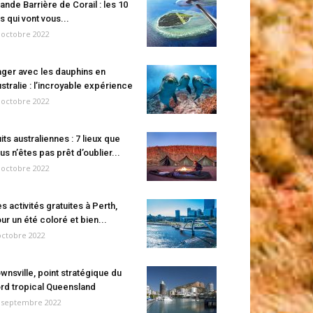
ande Barrière de Corail : les 10
es qui vont vous...
 octobre 2022
ger avec les dauphins en
stralie : l’incroyable expérience
 octobre 2022
its australiennes : 7 lieux que
us n’êtes pas prêt d’oublier...
 octobre 2022
s activités gratuites à Perth,
ur un été coloré et bien...
octobre 2022
wnsville, point stratégique du
rd tropical Queensland
 septembre 2022