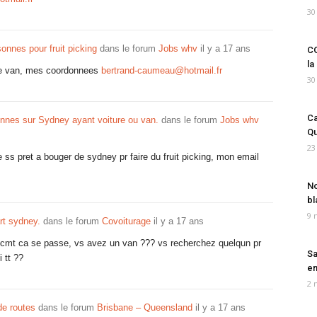
30
onnes pour fruit picking
dans le forum
Jobs whv
il y a 17 ans
CO
la
 de van, mes coordonnees
bertrand-caumeau@hotmail.fr
30
Ca
nnes sur Sydney ayant voiture ou van.
dans le forum
Jobs whv
Qu
23
 ss pret a bouger de sydney pr faire du fruit picking, mon email
No
bl
9 
rt sydney.
dans le forum
Covoiturage
il y a 17 ans
rip,cmt ca se passe, vs avez un van ??? vs recherchez quelqun pr
Sa
 tt ??
em
2 
e routes
dans le forum
Brisbane – Queensland
il y a 17 ans