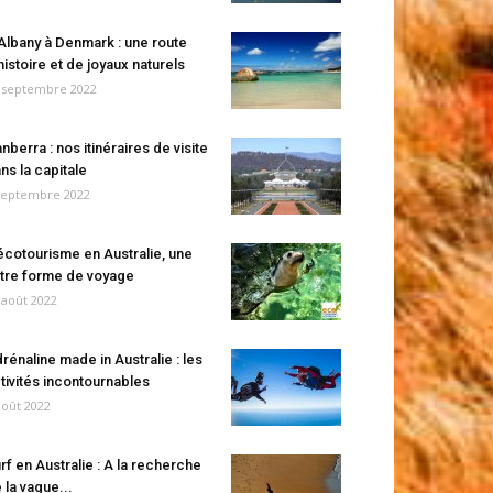
Albany à Denmark : une route
histoire et de joyaux naturels
 septembre 2022
nberra : nos itinéraires de visite
ns la capitale
septembre 2022
écotourisme en Australie, une
tre forme de voyage
 août 2022
rénaline made in Australie : les
tivités incontournables
août 2022
rf en Australie : A la recherche
 la vague...