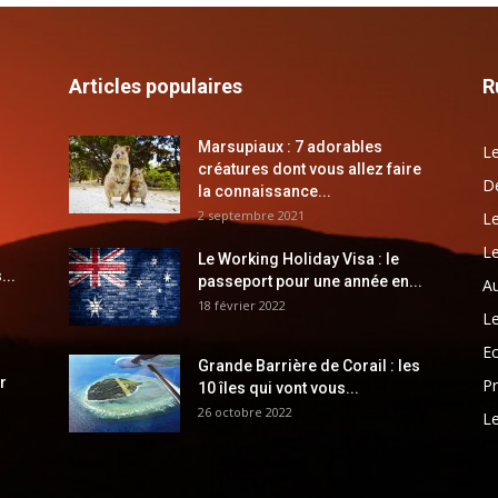
Articles populaires
R
Marsupiaux : 7 adorables
Le
créatures dont vous allez faire
Dé
la connaissance...
2 septembre 2021
Le
Le
Le Working Holiday Visa : le
...
passeport pour une année en...
Au
18 février 2022
Le
E
Grande Barrière de Corail : les
r
Pr
10 îles qui vont vous...
26 octobre 2022
Le