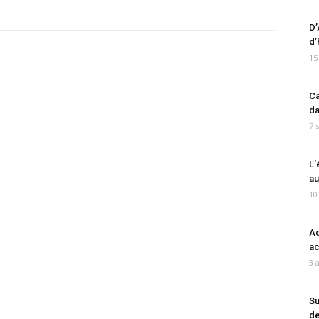
D’
d’
15
Ca
da
7 
L’
au
10
Ad
ac
3 
Su
de