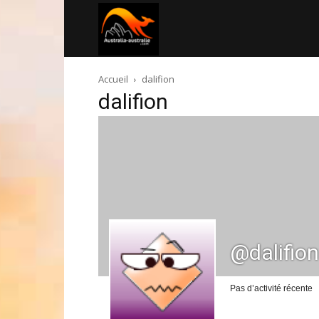
Australia-
Accueil
dalifion
australie.com
dalifion
@dalifion
Pas d’activité récente