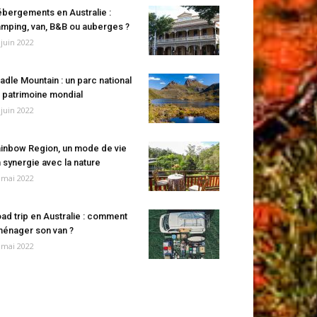
bergements en Australie :
mping, van, B&B ou auberges ?
 juin 2022
adle Mountain : un parc national
 patrimoine mondial
 juin 2022
inbow Region, un mode de vie
 synergie avec la nature
 mai 2022
ad trip en Australie : comment
énager son van ?
 mai 2022