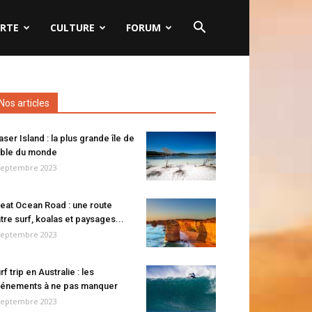
RTE
CULTURE
FORUM
Nos articles
aser Island : la plus grande île de
ble du monde
septembre 2023
eat Ocean Road : une route
tre surf, koalas et paysages...
septembre 2023
rf trip en Australie : les
énements à ne pas manquer
septembre 2023