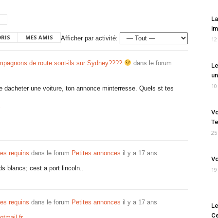
La
im
ORIS
MES AMIS
Afficher par activité:
12
mpagnons de route sont-ils sur Sydney????
dans le forum
Le
un
10
ge dacheter une voiture, ton annonce minterresse. Quels st tes
Vo
Te
25
es requins
dans le forum
Petites annonces
il y a 17 ans
Vo
s blancs; cest a port lincoln..
19
es requins
dans le forum
Petites annonces
il y a 17 ans
Le
Ce
tmail.fr