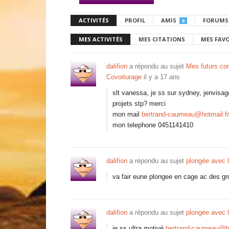
ACTIVITÉS
PROFIL
AMIS
FORUMS
0
MES ACTIVITÉS
MES CITATIONS
MES FAV
dalifion
a répondu au sujet
Mes futurs co
Covoiturage
il y a 17 ans
slt vanessa, je ss sur sydney, jenvisa
projets stp? merci
mon mail
bertrand-caumeau@hotmail.fr
mon telephone 0451141410
dalifion
a répondu au sujet
plongée avec l
va fair eune plongee en cage ac des grd
dalifion
a répondu au sujet
plongée avec l
je ss ultra motivé
bertrand-caumeau@ho