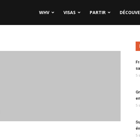
WHV
VISAS
PARTIR
DÉCOUVE
Fr
sa
5 
Gr
en
5 
Su
év
5 