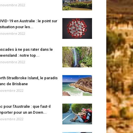
 novembre 2022
VID-19 en Australie : le point sur
 situation pour les...
 novembre 2022
scades à ne pas rater dans le
eensland : notre top...
 novembre 2022
rth Stradbroke Island, le paradis
anc de Brisbane
novembre 2022
c pour l’Australie : que faut-il
porter pour un an Down...
novembre 2022