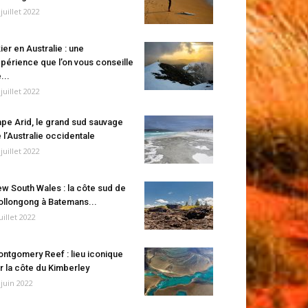
 juillet 2022
ier en Australie : une
périence que l’on vous conseille
...
 juillet 2022
pe Arid, le grand sud sauvage
 l’Australie occidentale
 juillet 2022
w South Wales : la côte sud de
llongong à Batemans...
juillet 2022
ntgomery Reef : lieu iconique
r la côte du Kimberley
 juin 2022