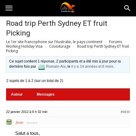
Australia-
Road trip Perth Sydney ET fruit
Picking
australie.com
Le 1er site francophone sur l’Australie, le pays-continent
›
Forums
›
Working Holiday Visa
›
Covoiturage
›
Road trip Perth Sydney ET fruit
Picking
Ce sujet contient 1 réponse, 2 participants et a été mis à jour pour la
dernière fois par
Romain-Aix
, le
il y a 14 années et 6 mois
.
2 sujets de 1 à 2 (sur un total de 2)
Auteur
Messages
22 janvier 2012 à 6 h 32 min
#9839
Jooe
Membre
Salut a tous,